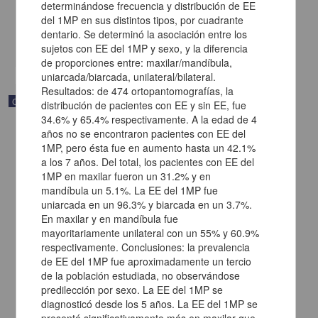
determinándose frecuencia y distribución de EE
[sin fecha]
del 1MP en sus distintos tipos, por cuadrante
Multidisciplina
dentario. Se determinó la asociación entre los
share
sujetos con EE del 1MP y sexo, y la diferencia
de proporciones entre: maxilar/mandíbula,
uniarcada/biarcada, unilateral/bilateral.
Resultados: de 474 ortopantomografías, la
Correspondencia postal
distribución de pacientes con EE y sin EE, fue
34.6% y 65.4% respectivamente. A la edad de 4
años no se encontraron pacientes con EE del
1MP, pero ésta fue en aumento hasta un 42.1%
a los 7 años. Del total, los pacientes con EE del
1MP en maxilar fueron un 31.2% y en
mandíbula un 5.1%. La EE del 1MP fue
uniarcada en un 96.3% y biarcada en un 3.7%.
En maxilar y en mandíbula fue
mayoritariamente unilateral con un 55% y 60.9%
respectivamente. Conclusiones: la prevalencia
de EE del 1MP fue aproximadamente un tercio
de la población estudiada, no observándose
predilección por sexo. La EE del 1MP se
diagnosticó desde los 5 años. La EE del 1MP se
Carta de Vicente G. Muñoz a Francisco I. Madero ofreciéndole sus