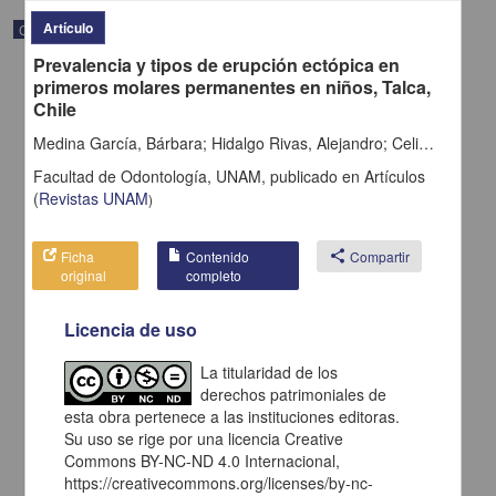
Artículo
Correspondencia postal
Prevalencia y tipos de erupción ectópica en
primeros molares permanentes en niños, Talca,
Chile
Medina García, Bárbara; Hidalgo Rivas, Alejandro; Celis Contreras, César; Palma Díaz, Edgard Leonardo
Facultad de Odontología, UNAM,
publicado en
Artículos
(
Revistas UNAM
)
Ficha
Contenido
share
Compartir
original
completo
Licencia de uso
Carta de H. C. Pitman a Francisco I. Madero en la que le solicita
La titularidad de los
una fotografía
derechos patrimoniales de
Pitman, H. C.
esta obra pertenece a las instituciones editoras.
[sin fecha]
Multidisciplina
Su uso se rige por una licencia Creative
Commons BY-NC-ND 4.0 Internacional,
share
https://creativecommons.org/licenses/by-nc-