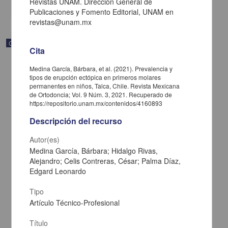
Revistas UNAM. Dirección General de
share
Publicaciones y Fomento Editorial, UNAM en
revistas@unam.mx
Correspondencia postal
Cita
Medina García, Bárbara, et al. (2021). Prevalencia y
tipos de erupción ectópica en primeros molares
permanentes en niños, Talca, Chile. Revista Mexicana
de Ortodoncia; Vol. 9 Núm. 3, 2021. Recuperado de
https://repositorio.unam.mx/contenidos/4160893
Descripción del recurso
Autor(es)
Medina García, Bárbara; Hidalgo Rivas,
Alejandro; Celis Contreras, César; Palma Díaz,
Edgard Leonardo
Tipo
Carta de José María Maytorena a Francisco I. Madero en la que
informa se irá a la costa por prescripción médica
Artículo Técnico-Profesional
Maytorena, José María
[sin fecha]
Título