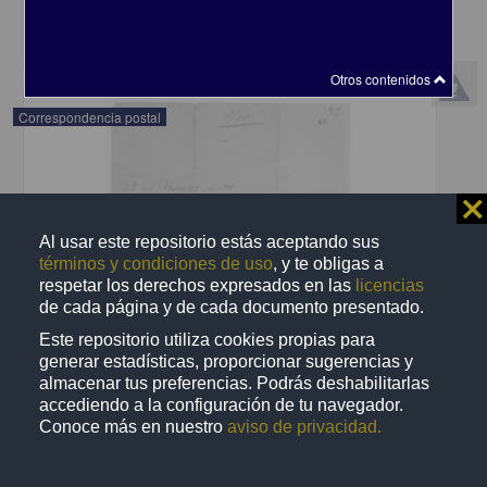
share
Otros contenidos
Correspondencia postal
⨯
Al usar este repositorio estás aceptando sus
términos y condiciones de uso
, y te obligas a
respetar los derechos expresados en las
licencias
de cada página y de cada documento presentado.
Este repositorio utiliza cookies propias para
generar estadísticas, proporcionar sugerencias y
almacenar tus preferencias. Podrás deshabilitarlas
accediendo a la configuración de tu navegador.
Conoce más en nuestro
aviso de privacidad.
Recomienda José Lopp a Jesús Duarte
Lopp, José
[sin fecha]