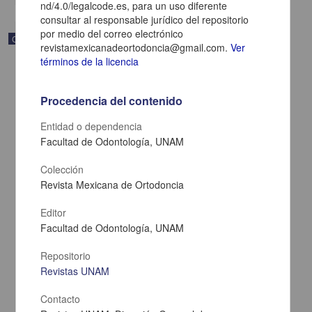
nd/4.0/legalcode.es, para un uso diferente
consultar al responsable jurídico del repositorio
por medio del correo electrónico
Correspondencia postal
revistamexicanadeortodoncia@gmail.com.
Ver
términos de la licencia
Procedencia del contenido
Entidad o dependencia
Facultad de Odontología, UNAM
Colección
Revista Mexicana de Ortodoncia
Editor
Facultad de Odontología, UNAM
Carta de Zeferino Pérez, el general Antonio Rábago se encuentra
en la ranchería de Samalayuca
Repositorio
Pérez, Zeferino
Revistas UNAM
[sin fecha]
Multidisciplina
Contacto