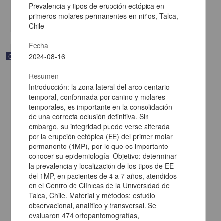
Multidisciplina
Prevalencia y tipos de erupción ectópica en
primeros molares permanentes en niños, Talca,
share
Chile
Fecha
2024-08-16
Correspondencia postal
Resumen
Introducción: la zona lateral del arco dentario
temporal, conformada por canino y molares
temporales, es importante en la consolidación
de una correcta oclusión definitiva. Sin
embargo, su integridad puede verse alterada
por la erupción ectópica (EE) del primer molar
permanente (1MP), por lo que es importante
conocer su epidemiología. Objetivo: determinar
la prevalencia y localización de los tipos de EE
del 1MP, en pacientes de 4 a 7 años, atendidos
en el Centro de Clínicas de la Universidad de
Talca, Chile. Material y métodos: estudio
Carta de Francisco Martínez Baca a Francisco I. Madero
observacional, analítico y transversal. Se
felicitándolo por el triunfo de la causa
evaluaron 474 ortopantomografías,
Martínez Baca, Francisco