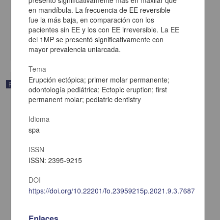
presentó significativamente más en maxilar que
servicios
en mandíbula. La frecuencia de EE reversible
Muñoz, Vicente G.
fue la más baja, en comparación con los
[sin fecha]
pacientes sin EE y los con EE irreversible. La EE
Multidisciplina
del 1MP se presentó significativamente con
share
mayor prevalencia uniarcada.
Tema
Erupción ectópica; primer molar permanente;
Publicación
odontología pediátrica; Ectopic eruption; first
permanent molar; pediatric dentistry
Idioma
spa
ISSN
ISSN: 2395-9215
DOI
https://doi.org/10.22201/fo.23959215p.2021.9.3.76877
Enlaces