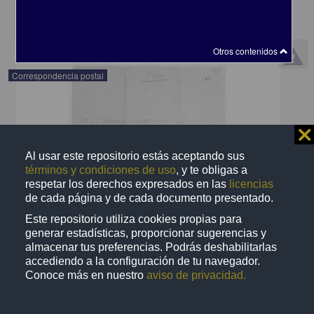
share
Otros contenidos
Correspondencia postal
⨯
Al usar este repositorio estás aceptando sus
términos y condiciones de uso
, y te obligas a
respetar los derechos expresados en las
licencias
de cada página y de cada documento presentado.
Este repositorio utiliza cookies propias para
generar estadísticas, proporcionar sugerencias y
almacenar tus preferencias. Podrás deshabilitarlas
accediendo a la configuración de tu navegador.
Conoce más en nuestro
aviso de privacidad.
Recomienda José Lopp a Jesús Duarte
Lopp, José
[sin fecha]