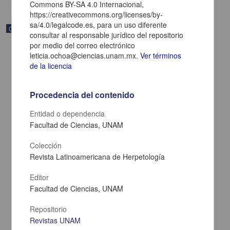
Commons BY-SA 4.0 Internacional,
https://creativecommons.org/licenses/by-
sa/4.0/legalcode.es, para un uso diferente
Correspondencia postal
consultar al responsable jurídico del repositorio
por medio del correo electrónico
leticia.ochoa@ciencias.unam.mx.
Ver términos
de la licencia
Procedencia del contenido
Entidad o dependencia
Facultad de Ciencias, UNAM
Colección
Revista Latinoamericana de Herpetología
Editor
Carta de Zeferino Pérez, el general Antonio Rábago se encuentra
en la ranchería de Samalayuca
Facultad de Ciencias, UNAM
Pérez, Zeferino
[sin fecha]
Repositorio
Multidisciplina
Revistas UNAM