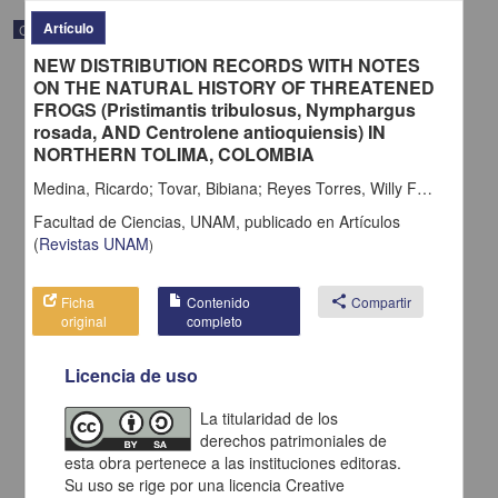
Artículo
Correspondencia postal
NEW DISTRIBUTION RECORDS WITH NOTES
ON THE NATURAL HISTORY OF THREATENED
FROGS (Pristimantis tribulosus, Nymphargus
rosada, AND Centrolene antioquiensis) IN
NORTHERN TOLIMA, COLOMBIA
Medina, Ricardo; Tovar, Bibiana; Reyes Torres, Willy Fernando; Bernal, Manuel H.
Facultad de Ciencias, UNAM,
publicado en
Artículos
(
Revistas UNAM
)
Ficha
Contenido
share
Compartir
original
completo
Carta de H. C. Pitman a Francisco I. Madero en la que le solicita
Licencia de uso
una fotografía
Pitman, H. C.
La titularidad de los
[sin fecha]
Multidisciplina
derechos patrimoniales de
esta obra pertenece a las instituciones editoras.
share
Su uso se rige por una licencia Creative