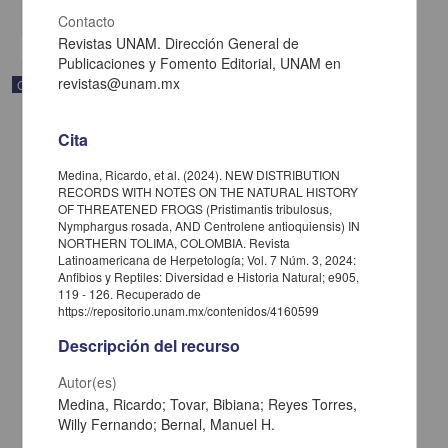
share
Contacto
Revistas UNAM. Dirección General de
Publicaciones y Fomento Editorial, UNAM en
revistas@unam.mx
Correspondencia postal
Cita
Medina, Ricardo, et al. (2024). NEW DISTRIBUTION
RECORDS WITH NOTES ON THE NATURAL HISTORY
OF THREATENED FROGS (Pristimantis tribulosus,
Nymphargus rosada, AND Centrolene antioquiensis) IN
NORTHERN TOLIMA, COLOMBIA. Revista
Latinoamericana de Herpetología; Vol. 7 Núm. 3, 2024:
Anfibios y Reptiles: Diversidad e Historia Natural; e905,
119 - 126. Recuperado de
https://repositorio.unam.mx/contenidos/4160599
Descripción del recurso
Carta de José María Maytorena a Francisco I. Madero en la que
Autor(es)
informa se irá a la costa por prescripción médica
Medina, Ricardo; Tovar, Bibiana; Reyes Torres,
Maytorena, José María
Willy Fernando; Bernal, Manuel H.
[sin fecha]