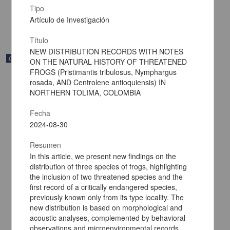
Multidisciplina
Tipo
share
Artículo de Investigación
Título
NEW DISTRIBUTION RECORDS WITH NOTES
Correspondencia postal
ON THE NATURAL HISTORY OF THREATENED
FROGS (Pristimantis tribulosus, Nymphargus
rosada, AND Centrolene antioquiensis) IN
NORTHERN TOLIMA, COLOMBIA
Fecha
2024-08-30
Resumen
In this article, we present new findings on the
distribution of three species of frogs, highlighting
the inclusion of two threatened species and the
first record of a critically endangered species,
previously known only from its type locality. The
new distribution is based on morphological and
Carta de Francisco Martínez Baca a Francisco I. Madero
acoustic analyses, complemented by behavioral
felicitándolo por el triunfo de la causa
observations and microenvironmental records.
Martínez Baca, Francisco