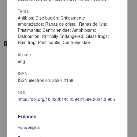
[sin fecha]
Multidisciplina
Tema
Anfibios; Distribución; Criticamente
share
amenazados; Ranas de cristal; Ranas de llvia;
Pristimantis; Centrolenidae; Amphibians;
Distribution; Critically Endangered; Glass frogs;
Rain frog; Pristimantis; Centrolenidae
Correspondencia postal
Idioma
eng
ISSN
ISSN electrónico: 2594-2158
DOI
https://doi.org/10.22201/fc.25942158e.2024.3.905
Enlaces
Ficha original
Carta de Vicente G. Muñoz a Francisco I. Madero ofreciéndole sus