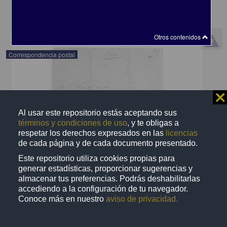
share
Otros contenidos
Correspondencia postal
⨯
Al usar este repositorio estás aceptando sus
términos y condiciones de uso
, y te obligas a
respetar los derechos expresados en las
licencias
de cada página y de cada documento presentado.
Este repositorio utiliza cookies propias para
generar estadísticas, proporcionar sugerencias y
almacenar tus preferencias. Podrás deshabilitarlas
accediendo a la configuración de tu navegador.
Conoce más en nuestro
aviso de privacidad.
Recomienda José Lopp a Jesús Duarte
Lopp, José
[sin fecha]