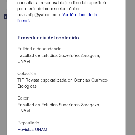
consultar al responsable jurídico del repositorio
por medio del correo electrónico
revistatip@yahoo.com.
Ver términos de la
Correspondencia postal
licencia
Procedencia del contenido
Entidad o dependencia
Facultad de Estudios Superiores Zaragoza,
UNAM
Colección
TIP Revista especializada en Ciencias Químico-
Biológicas
Editor
Facultad de Estudios Superiores Zaragoza,
Carta de Zeferino Pérez, el general Antonio Rábago se encuentra
en la ranchería de Samalayuca
UNAM
Pérez, Zeferino
[sin fecha]
Repositorio
Multidisciplina
Revistas UNAM