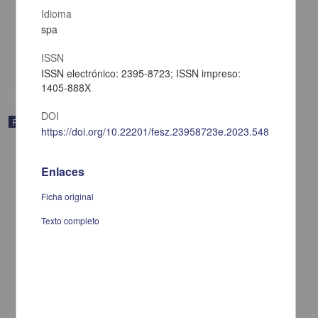
servicios
Idioma
Muñoz, Vicente G.
spa
[sin fecha]
Multidisciplina
ISSN
share
ISSN electrónico: 2395-8723; ISSN impreso:
1405-888X
DOI
Publicación
https://doi.org/10.22201/fesz.23958723e.2023.548
Enlaces
Ficha original
Texto completo