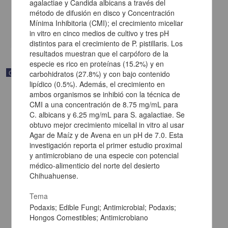
agalactiae y Candida albicans a través del
[sin fecha]
método de difusión en disco y Concentración
Multidisciplina
Mínima Inhibitoria (CMI); el crecimiento miceliar
share
in vitro en cinco medios de cultivo y tres pH
distintos para el crecimiento de P. pistillaris. Los
resultados muestran que el carpóforo de la
especie es rico en proteínas (15.2%) y en
Correspondencia postal
carbohidratos (27.8%) y con bajo contenido
lipídico (0.5%). Además, el crecimiento en
ambos organismos se inhibió con la técnica de
CMI a una concentración de 8.75 mg/mL para
C. albicans y 6.25 mg/mL para S. agalactiae. Se
obtuvo mejor crecimiento micelial in vitro al usar
Agar de Maíz y de Avena en un pH de 7.0. Esta
investigación reporta el primer estudio proximal
y antimicrobiano de una especie con potencial
médico-alimenticio del norte del desierto
Chihuahuense.
Tema
Podaxis; Edible Fungi; Antimicrobial; Podaxis;
Hongos Comestibles; Antimicrobiano
Carta de Vicente G. Muñoz a Francisco I. Madero ofreciéndole sus