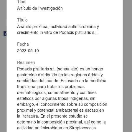
Multidisciplina
Tipo
Artículo de Investigación
share
Título
Análisis proximal, actividad antimicrobiana y
crecimiento in vitro de Podaxis pistillaris s.l.
Correspondencia postal
Fecha
2023-05-10
Resumen
Podaxis pistillaris s.l. (sensu lato) es un hongo
gasteroide distribuido en las regiones áridas y
semiáridas del mundo. Es usado en la medicina
tradicional para tratar los problemas
dermatológicos, como alimento y con fines
estéticos por algunas tribus indígenas, sin
embargo, el conocimiento sobre su composición
proximal y potencial antibacterial es escaso en
la literatura. En el presente estudio se
Carta de Francisco Martínez Baca a Francisco I. Madero
determinó la composición proximal, así como la
felicitándolo por el triunfo de la causa
actividad antimicrobiana en Streptococcus
Martínez Baca, Francisco