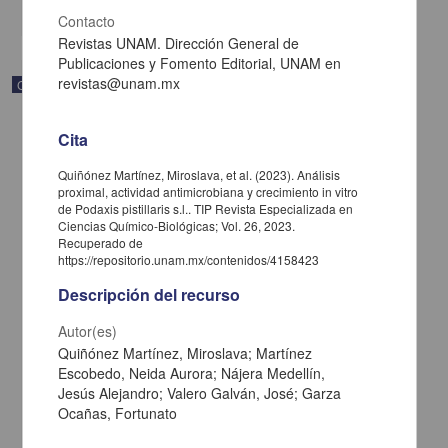
share
Contacto
Revistas UNAM. Dirección General de
Publicaciones y Fomento Editorial, UNAM en
revistas@unam.mx
Correspondencia postal
Cita
Quiñónez Martínez, Miroslava, et al. (2023). Análisis
proximal, actividad antimicrobiana y crecimiento in vitro
de Podaxis pistillaris s.l.. TIP Revista Especializada en
Ciencias Químico-Biológicas; Vol. 26, 2023.
Recuperado de
https://repositorio.unam.mx/contenidos/4158423
Descripción del recurso
Autor(es)
Quiñónez Martínez, Miroslava; Martínez
Escobedo, Neida Aurora; Nájera Medellín,
Carta de José María Maytorena a Francisco I. Madero en la que
Jesús Alejandro; Valero Galván, José; Garza
informa se irá a la costa por prescripción médica
Ocañas, Fortunato
Maytorena, José María
[sin fecha]