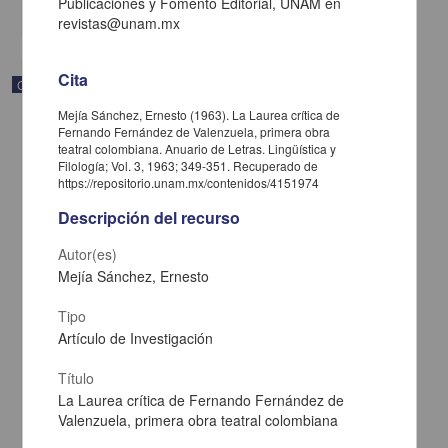
Publicaciones y Fomento Editorial, UNAM en
share
revistas@unam.mx
Cita
Correspondencia postal
Mejía Sánchez, Ernesto (1963). La Laurea crítica de
Fernando Fernández de Valenzuela, primera obra
teatral colombiana. Anuario de Letras. Lingüística y
Filología; Vol. 3, 1963; 349-351. Recuperado de
https://repositorio.unam.mx/contenidos/4151974
Descripción del recurso
Autor(es)
Mejía Sánchez, Ernesto
Tipo
Artículo de Investigación
Título
Carta de José María Maytorena a Francisco I. Madero en la que
informa se irá a la costa por prescripción médica
La Laurea crítica de Fernando Fernández de
Maytorena, José María
Valenzuela, primera obra teatral colombiana
[sin fecha]