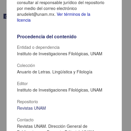
consultar al responsable jurídico del repositorio
por medio del correo electrónico
anudelet@unam.mx.
Ver términos de la
Correspondencia postal
licencia
Procedencia del contenido
Entidad o dependencia
Instituto de Investigaciones Filológicas, UNAM
Colección
Anuario de Letras. Lingüística y Filología
Editor
Instituto de Investigaciones Filológicas, UNAM
Repositorio
Carta de Zeferino Pérez, el general Antonio Rábago se encuentra
en la ranchería de Samalayuca
Revistas UNAM
Pérez, Zeferino
[sin fecha]
Contacto
Multidisciplina
Revistas UNAM. Dirección General de