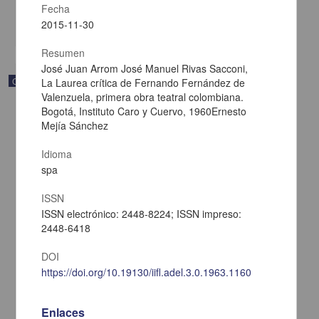
Multidisciplina
Fecha
2015-11-30
share
Resumen
José Juan Arrom José Manuel Rivas Sacconi,
Correspondencia postal
La Laurea crítica de Fernando Fernández de
Valenzuela, primera obra teatral colombiana.
Bogotá, Instituto Caro y Cuervo, 1960Ernesto
Mejía Sánchez
Idioma
spa
ISSN
ISSN electrónico: 2448-8224; ISSN impreso:
2448-6418
DOI
https://doi.org/10.19130/iifl.adel.3.0.1963.1160
Carta de Francisco Martínez Baca a Francisco I. Madero
felicitándolo por el triunfo de la causa
Enlaces
Martínez Baca, Francisco