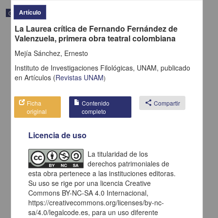
Artículo
Correspondencia postal
La Laurea crítica de Fernando Fernández de
Valenzuela, primera obra teatral colombiana
Mejía Sánchez, Ernesto
Instituto de Investigaciones Filológicas, UNAM,
publicado
en
Artículos
(
Revistas UNAM
)
Ficha
Contenido
share
Compartir
original
completo
Licencia de uso
La titularidad de los
Carta de H. C. Pitman a Francisco I. Madero en la que le solicita
derechos patrimoniales de
una fotografía
esta obra pertenece a las instituciones editoras.
Pitman, H. C.
Su uso se rige por una licencia Creative
[sin fecha]
Multidisciplina
Commons BY-NC-SA 4.0 Internacional,
https://creativecommons.org/licenses/by-nc-
share
sa/4.0/legalcode.es, para un uso diferente