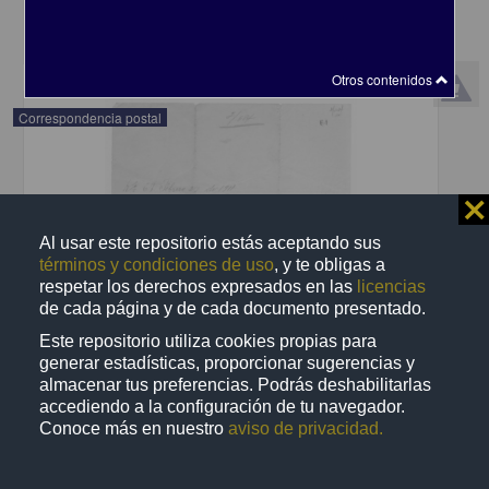
share
Otros contenidos
Correspondencia postal
⨯
Al usar este repositorio estás aceptando sus
términos y condiciones de uso
, y te obligas a
respetar los derechos expresados en las
licencias
de cada página y de cada documento presentado.
Este repositorio utiliza cookies propias para
generar estadísticas, proporcionar sugerencias y
almacenar tus preferencias. Podrás deshabilitarlas
accediendo a la configuración de tu navegador.
Conoce más en nuestro
aviso de privacidad.
Recomienda José Lopp a Jesús Duarte
Lopp, José
[sin fecha]