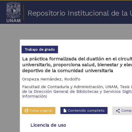
Repositorio Institucional de l
Trabajo de grado
La práctica formalizada del duatlón en el circui
universitario, proporciona salud, bienestar y elev
1 -
deportivo de la comunidad universitaria
Oropeza Hernández, Rodolfo
Repositorio
Cor
Facultad de Contaduría y Administración, UNAM,
Tesis
de la Dirección General de Bibliotecas y Servicios Digit
Portal de Datos
Información
)
Abiertos UNAM,
2,045,979
Colecciones
Universitarias
Ficha original
Contenido completo
share
Compa
Repositorio de la
Dirección General de
Licencia de uso
Bibliotecas y
569,855
Servicios Digitales