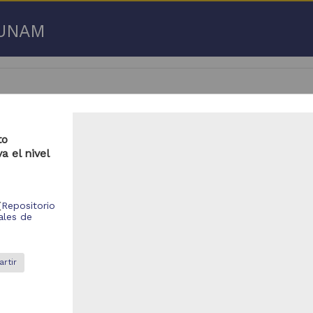
a UNAM
to
a el nivel
 50 de
3,192,753 resultados
respondencia postal
Correspondencia postal
(
Repositorio
ales de
rtir