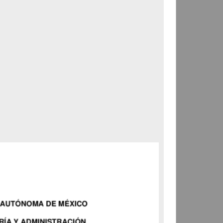
Correspondencia postal
Carta donde le suplican
ordene la libertad de José
Flores Alatorre
Maldonado, Manuel
[sin fecha]