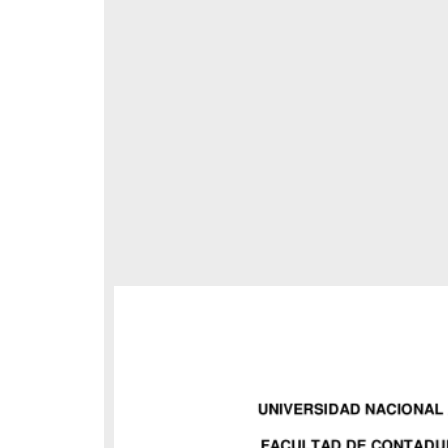
respondencia postal
Correspondencia postal
elegrama de Feliciano
Carta de Refugio Rivera a Luis
avera a Francisco I. Madero
A. García
n que lo felicita a él y al...
avero, Feliciano
Rivera, Refugio
sin fecha]
[sin fecha]