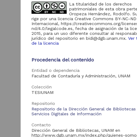
de Información
La titularidad de los derechos
patrimoniales de esta obra pert
Biblioteca y
Oropeza Hernández, Rodolfo. Su
Hemeroteca
rige por una licencia Creative Commons BY-NC-ND
438,985
Nacional Digital de
Internacional, https://creativecommons.org/licens
México
nd/4.0/legalcode.es, fecha de asignación de la lic
2015, para un uso diferente consultar al responsab
Revistas UNAM
89,475
jurídico del repositorio en bidi@dgb.unam.mx.
Ver 
N
de la licencia
Repositorio del
l
Instituto de
L
Investigaciones
23,758
Jurídicas "RU
Procedencia del contenido
M
Jurídicas"
[
Entidad o dependencia
M
Repositorio del
Facultad de Contaduría y Administración, UNAM
Instituto de
5,334
Investigaciones
Sociales "RUD-IIS"
Colección
TESIUNAM
Repositorio Memoria
Institucional del
Repositorio
Centro de
4,214
Repositorio de la Dirección General de Bibliotecas
Investigaciones sobre
Servicios Digitales de Información
América del Norte
"MiCISAN"
Cor
Contacto
ver más
Dirección General de Bibliotecas, UNAM en
http://www.dgb.unam.mx/index.php/quienes-somo