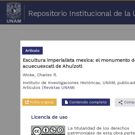
Repositorio Institucional de l
Artículo
Escultura imperialista mexica: el monumento d
acuecuexcatl de Ahuízotl
1 -
Wicke, Charles R.
Repositorio
Instituto de Investigaciones Históricas, UNAM,
publicad
Cor
Artículos
(
Revistas UNAM
)
Portal de Datos
Abiertos UNAM,
2,045,979
Ficha original
Contenido completo
share
Compa
Colecciones
Universitarias
Licencia de uso
Repositorio de la
Dirección General de
Bibliotecas y
569,855
La titularidad de los derechos
Servicios Digitales
patrimoniales de esta obra pert