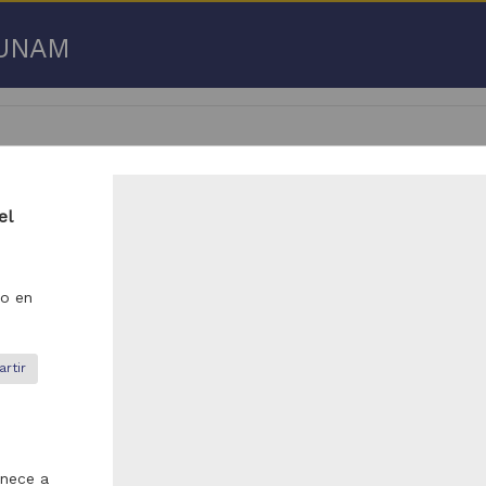
a UNAM
el
 50 de
3,192,753 resultados
o en
respondencia postal
Correspondencia postal
rtir
enece a