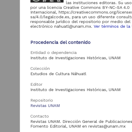
de Información
las instituciones editoras. Su uso
por una licencia Creative Commons BY-NC-SA 4.0
Biblioteca y
Internacional, https://creativecommons.org/licens
Hemeroteca
sa/4.0/legalcode.es, para un uso diferente consult
438,985
Nacional Digital de
responsable jurídico del repositorio por medio del
México
electrónico nahuatl@unam.mx.
Ver términos de la 
Revistas UNAM
89,475
N
Procedencia del contenido
Repositorio del
l
Instituto de
L
Investigaciones
23,758
Entidad o dependencia
Jurídicas "RU
Instituto de Investigaciones Históricas, UNAM
M
Jurídicas"
[
M
Colección
Repositorio del
Estudios de Cultura Náhuatl
Instituto de
5,334
Investigaciones
Sociales "RUD-IIS"
Editor
Instituto de Investigaciones Históricas, UNAM
Repositorio Memoria
Institucional del
Repositorio
Centro de
4,214
Revistas UNAM
Investigaciones sobre
América del Norte
"MiCISAN"
Contacto
Cor
Revistas UNAM. Dirección General de Publicaciones
ver más
Fomento Editorial, UNAM en revistas@unam.mx