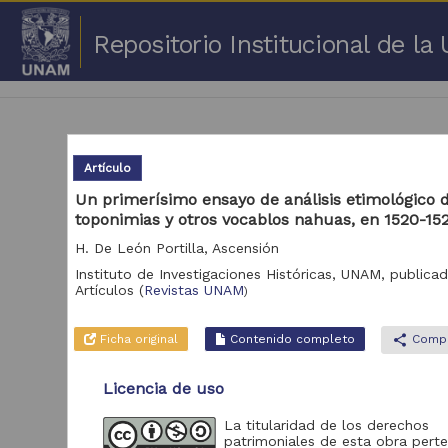
Repositorio Institucional de l
Artículo
Un primerísimo ensayo de análisis etimológico 
toponimias y otros vocablos nahuas, en 1520-15
1 -
H. De León Portilla, Ascensión
Repositorio
Instituto de Investigaciones Históricas, UNAM,
publicad
Cor
Artículos
(
Revistas UNAM
)
Portal de Datos
Abiertos UNAM,
2,045,979
Ficha original
Contenido completo
share
Compa
Colecciones
Universitarias
Licencia de uso
Repositorio de la
Dirección General de
Bibliotecas y
569,855
La titularidad de los derechos
Servicios Digitales
patrimoniales de esta obra pert