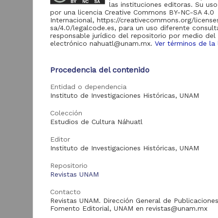
de Información
las instituciones editoras. Su uso
por una licencia Creative Commons BY-NC-SA 4.0
Biblioteca y
Internacional, https://creativecommons.org/licens
Hemeroteca
sa/4.0/legalcode.es, para un uso diferente consult
438,985
Nacional Digital de
responsable jurídico del repositorio por medio del
México
electrónico nahuatl@unam.mx.
Ver términos de la 
Revistas UNAM
89,475
N
Procedencia del contenido
Repositorio del
l
Instituto de
L
Investigaciones
23,758
Entidad o dependencia
Jurídicas "RU
Instituto de Investigaciones Históricas, UNAM
M
Jurídicas"
[
M
Colección
Repositorio del
Estudios de Cultura Náhuatl
Instituto de
5,334
Investigaciones
Sociales "RUD-IIS"
Editor
Instituto de Investigaciones Históricas, UNAM
Repositorio Memoria
Institucional del
Repositorio
Centro de
4,214
Revistas UNAM
Investigaciones sobre
América del Norte
"MiCISAN"
Contacto
Cor
Revistas UNAM. Dirección General de Publicaciones
ver más
Fomento Editorial, UNAM en revistas@unam.mx