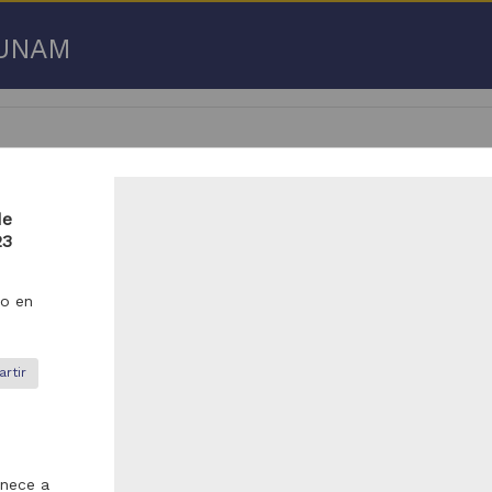
a UNAM
de
23
 50 de
3,192,753 resultados
o en
respondencia postal
Correspondencia postal
rtir
enece a