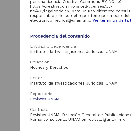
por una licencia Creative Commons BY-NC 4.0
de Información
https://creativecommons.org/licenses/by-
Biblioteca y
nc/4.0/legalcode.es, para un uso diferente consult
Hemeroteca
responsable jurídico del repositorio por medio del
438,985
Nacional Digital de
electrónico hechos@unam.mx.
Ver términos de la 
México
Revistas UNAM
89,475
Procedencia del contenido
N
Repositorio del
l
Entidad o dependencia
Instituto de
L
Investigaciones
23,758
Instituto de Investigaciones Jurídicas, UNAM
Jurídicas "RU
M
Jurídicas"
Colección
[
Hechos y Derechos
M
Repositorio del
Instituto de
5,334
Editor
Investigaciones
Sociales "RUD-IIS"
Instituto de Investigaciones Jurídicas, UNAM
Repositorio Memoria
Repositorio
Institucional del
Revistas UNAM
Centro de
4,214
Investigaciones sobre
Contacto
América del Norte
Revistas UNAM. Dirección General de Publicaciones
"MiCISAN"
Cor
Fomento Editorial, UNAM en revistas@unam.mx
ver más