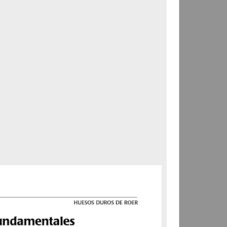
Correspondencia postal
Carta donde le suplican
ordene la libertad de José
Flores Alatorre
Maldonado, Manuel
[sin fecha]