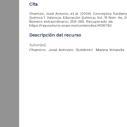
Cita
Chamizo, José Antonio, et al. (2004). Conceptos fundam
Acervo
Química 1. Valencia. Educación Química; Vol. 15 Núm. 4e, 2
Número extraordinario; 359-365. Recuperado de
https://repositorio.unam.mx/contenidos/4136790
Colecciones
Universitarias
2,045,979
Descripción del recurso
Digitales
Tesis
569,855
Autor(es)
Chamizo, José Antonio; Gutiérrez, Marina Yolanda
Hemeroteca
Nacional Digital de
433,535
Tipo
México
Artículo de Investigación
Artículos
89,475
T
e
Título
Publicaciones del IIJ
19,278
f
Conceptos fundamentales en Química 1. Valencia
Biblioteca Nacional
5,450
[
Digital de México
Fecha
[
2018-08-25
M
Archivo fotográfico
4,631
"Mexico Indigena"
Resumen
ver más
En general, la enseñanza de las ciencias en la edu
media ha tenido poco sentido para los alumnos p
entre otras causas, se les satura de conceptos, e
lenguaje nuevo, alejado de sus intereses y de sus 