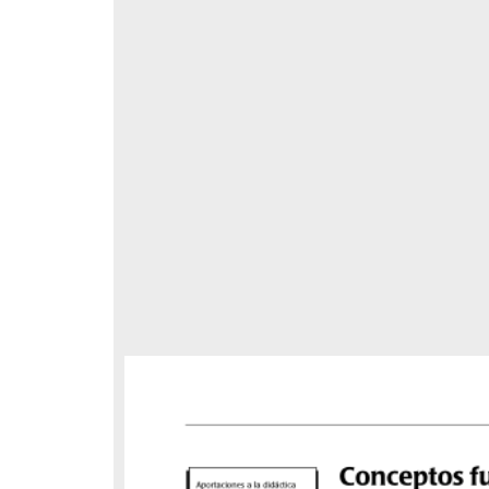
tunidad a
tos
r
, número
respondencia postal
Correspondencia postal
-893X
56
elegrama de Feliciano
Carta de Refugio Rivera a Luis
avera a Francisco I. Madero
A. García
n que lo felicita a él y al...
avero, Feliciano
Rivera, Refugio
sin fecha]
[sin fecha]