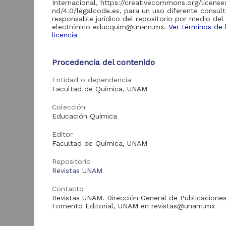
Internacional, https://creativecommons.org/licens
de Información
nd/4.0/legalcode.es, para un uso diferente consult
Biblioteca y
responsable jurídico del repositorio por medio del
Hemeroteca
electrónico educquim@unam.mx.
Ver términos de 
438,985
Nacional Digital de
licencia
México
Revistas UNAM
89,475
Procedencia del contenido
N
Repositorio del
l
Entidad o dependencia
Instituto de
L
Investigaciones
23,758
Facultad de Química, UNAM
Jurídicas "RU
M
Jurídicas"
Colección
[
Educación Química
M
Repositorio del
Instituto de
5,334
Editor
Investigaciones
Sociales "RUD-IIS"
Facultad de Química, UNAM
Repositorio Memoria
Repositorio
Institucional del
Revistas UNAM
Centro de
4,214
Investigaciones sobre
Contacto
América del Norte
Revistas UNAM. Dirección General de Publicaciones
"MiCISAN"
Cor
Fomento Editorial, UNAM en revistas@unam.mx
ver más