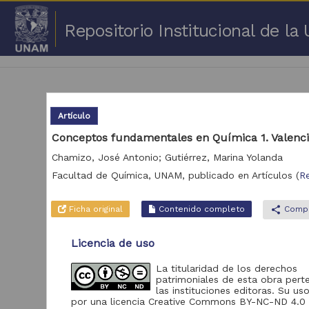
Repositorio Institucional de l
Artículo
Conceptos fundamentales en Química 1. Valenc
Chamizo, José Antonio; Gutiérrez, Marina Yolanda
1 -
Facultad de Química, UNAM,
publicado en
Artículos
(
R
Repositorio
Cor
Ficha original
Contenido completo
share
Compa
Portal de Datos
Abiertos UNAM,
2,045,979
Colecciones
Licencia de uso
Universitarias
La titularidad de los derechos
Repositorio de la
patrimoniales de esta obra pert
Dirección General de
las instituciones editoras. Su uso
Bibliotecas y
569,855
por una licencia Creative Commons BY-NC-ND 4.0
Servicios Digitales