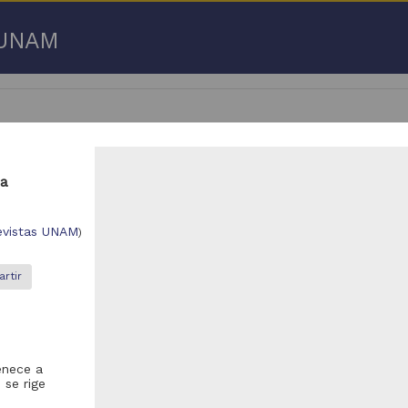
a UNAM
ia
 50 de
3,192,753 resultados
evistas UNAM
)
respondencia postal
Correspondencia postal
rtir
enece a
 se rige