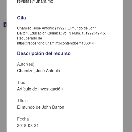
revistas@unam.mx
share
Cita
Correspondencia postal
Chamizo, José Antonio (1992). El mundo de John
Dalton. Educación Química; Vol. 3 Núm. 1, 1992; 42-45.
Recuperado de
https://repositorio.unam.mx/contenidos/4136344
Descripción del recurso
Autor(es)
Chamizo, José Antonio
Tipo
Artículo de Investigación
Título
El mundo de John Dalton
Carta de José María Maytorena a Francisco I. Madero en la que
informa se irá a la costa por prescripción médica
Fecha
Maytorena, José María
2018-08-31
[sin fecha]