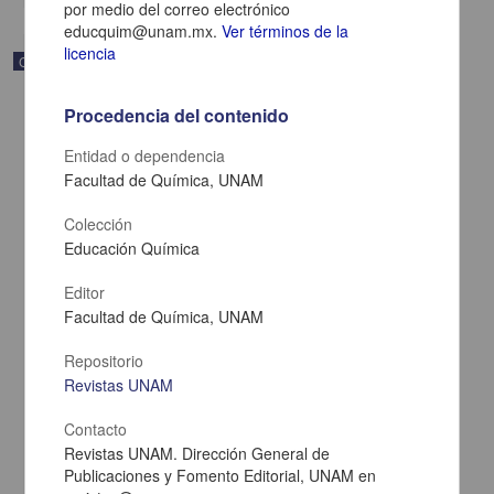
por medio del correo electrónico
educquim@unam.mx.
Ver términos de la
licencia
Correspondencia postal
Procedencia del contenido
Entidad o dependencia
Facultad de Química, UNAM
Colección
Educación Química
Editor
Facultad de Química, UNAM
Repositorio
Revistas UNAM
Carta de Zeferino Pérez, el general Antonio Rábago se encuentra
en la ranchería de Samalayuca
Pérez, Zeferino
Contacto
[sin fecha]
Revistas UNAM. Dirección General de
Multidisciplina
Publicaciones y Fomento Editorial, UNAM en