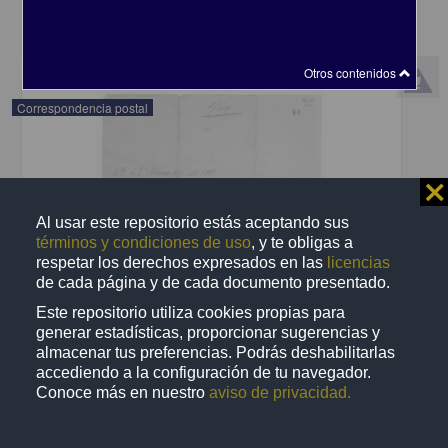
share
Otros contenidos
Correspondencia postal
⨯
Al usar este repositorio estás aceptando sus
términos y condiciones de uso
, y te obligas a
respetar los derechos expresados en las
licencias
de cada página y de cada documento presentado.
Este repositorio utiliza cookies propias para
generar estadísticas, proporcionar sugerencias y
almacenar tus preferencias. Podrás deshabilitarlas
accediendo a la configuración de tu navegador.
Conoce más en nuestro
aviso de privacidad.
Recomienda José Lopp a Jesús Duarte
Lopp, José
[sin fecha]