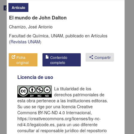
Artículo
Correspondencia postal
El mundo de John Dalton
Chamizo, José Antonio
Facultad de Química, UNAM,
publicado en
Artículos
(
Revistas UNAM
)
Ficha
Contenido
share
Compartir
original
completo
Licencia de uso
La titularidad de los
derechos patrimoniales de
Carta de H. C. Pitman a Francisco I. Madero en la que le solicita
esta obra pertenece a las instituciones editoras.
una fotografía
Su uso se rige por una licencia Creative
Pitman, H. C.
Commons BY-NC-ND 4.0 Internacional,
[sin fecha]
Multidisciplina
https://creativecommons.org/licenses/by-nc-
nd/4.0/legalcode.es, para un uso diferente
share
consultar al responsable jurídico del repositorio