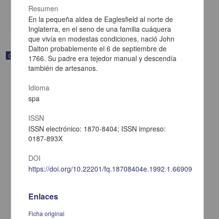
Multidisciplina
Resumen
share
En la pequeña aldea de Eaglesfield al norte de
Inglaterra, en el seno de una familia cuáquera
que vivía en modestas condiciones, nació John
Dalton probablemente el 6 de septiembre de
Correspondencia postal
1766. Su padre era tejedor manual y descendía
también de artesanos.
Idioma
spa
ISSN
ISSN electrónico: 1870-8404; ISSN impreso:
0187-893X
DOI
https://doi.org/10.22201/fq.18708404e.1992.1.66909
Enlaces
Carta de Francisco Martínez Baca a Francisco I. Madero
felicitándolo por el triunfo de la causa
Ficha original
Martínez Baca, Francisco