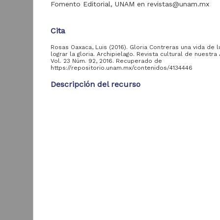
Fomento Editorial, UNAM en revistas@unam.mx
Acervo
Cita
Colecciones
Rosas Oaxaca, Luis (2016). Gloria Contreras una vida de 
Universitarias
2,045,979
lograr la gloria. Archipielago. Revista cultural de nuestra
Digitales
Vol. 23 Núm. 92, 2016. Recuperado de
https://repositorio.unam.mx/contenidos/4134446
Tesis
569,855
Descripción del recurso
Hemeroteca
Nacional Digital de
433,535
Autor(es)
México
Rosas Oaxaca, Luis
Artículos
89,475
T
Tipo
e
Publicaciones del IIJ
19,278
Artículo Técnico-Profesional
f
Biblioteca Nacional
5,450
[
Título
Digital de México
[
Gloria Contreras una vida de lucha para lograr la gl
M
Archivo fotográfico
4,631
"Mexico Indigena"
Fecha
2021-02-03
ver más
Resumen
Se desplazó su presencia física al mundo de Mict