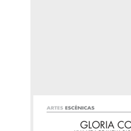
versidad
o, a
a UNAM.
n valía
respondencia postal
Correspondencia postal
la
elegrama de Feliciano
Carta de Refugio Rivera a Luis
avera a Francisco I. Madero
A. García
n que lo felicita a él y al...
avero, Feliciano
Rivera, Refugio
sin fecha]
[sin fecha]