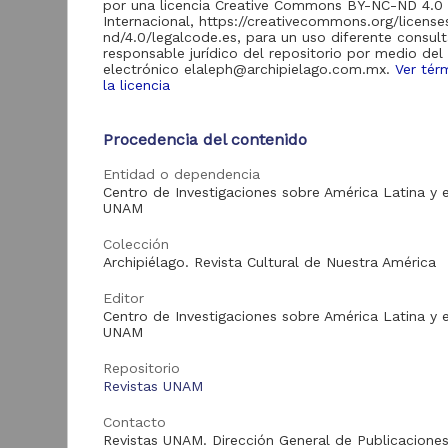
por una licencia Creative Commons BY-NC-ND 4.0
de Información
Internacional, https://creativecommons.org/licens
Biblioteca y
nd/4.0/legalcode.es, para un uso diferente consult
Hemeroteca
responsable jurídico del repositorio por medio del
438,985
Nacional Digital de
electrónico elaleph@archipielago.com.mx.
Ver tér
México
la licencia
Revistas UNAM
89,475
N
Procedencia del contenido
Repositorio del
l
Instituto de
L
Entidad o dependencia
Investigaciones
23,758
Jurídicas "RU
Centro de Investigaciones sobre América Latina y e
M
Jurídicas"
UNAM
[
M
Repositorio del
Colección
Instituto de
5,334
Archipiélago. Revista Cultural de Nuestra América
Investigaciones
Sociales "RUD-IIS"
Editor
Repositorio Memoria
Centro de Investigaciones sobre América Latina y e
Institucional del
UNAM
Centro de
4,214
Investigaciones sobre
Repositorio
América del Norte
Revistas UNAM
"MiCISAN"
Cor
ver más
Contacto
Revistas UNAM. Dirección General de Publicaciones