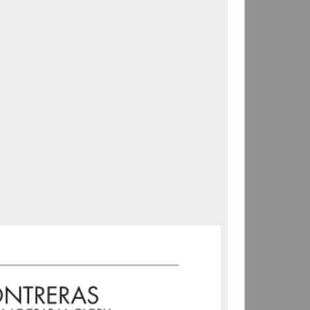
Correspondencia postal
Carta donde le suplican
ordene la libertad de José
Flores Alatorre
Maldonado, Manuel
[sin fecha]