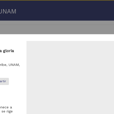
a UNAM
a gloria
 50 de
3,192,753 resultados
aribe, UNAM,
respondencia postal
Correspondencia postal
rtir
enece a
 se rige