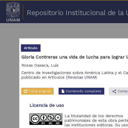
Repositorio Institucional de l
Artículo
Gloria Contreras una vida de lucha para lograr l
Rosas Oaxaca, Luis
1 -
Centro de Investigaciones sobre América Latina y el C
publicado en
Artículos
(
Revistas UNAM
Repositorio
)
Cor
Portal de Datos
Ficha original
Contenido completo
share
Compa
Abiertos UNAM,
2,045,979
Colecciones
Universitarias
Licencia de uso
Repositorio de la
La titularidad de los derechos
Dirección General de
patrimoniales de esta obra pert
Bibliotecas y
569,855
las instituciones editoras. Su uso
Servicios Digitales