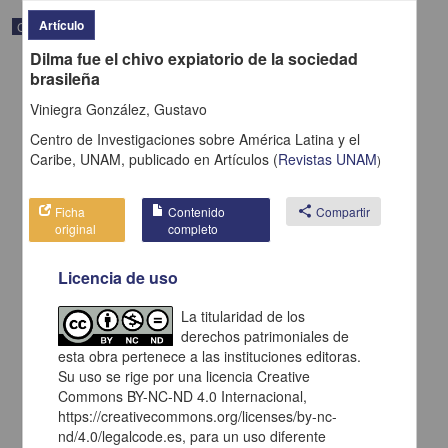
Artículo
Correspondencia postal
Dilma fue el chivo expiatorio de la sociedad
brasileña
Viniegra González, Gustavo
Centro de Investigaciones sobre América Latina y el
Caribe, UNAM,
publicado en
Artículos
(
Revistas UNAM
)
Ficha
Contenido
share
Compartir
original
completo
Licencia de uso
La titularidad de los
Carta de H. C. Pitman a Francisco I. Madero en la que le solicita
derechos patrimoniales de
una fotografía
esta obra pertenece a las instituciones editoras.
Pitman, H. C.
Su uso se rige por una licencia Creative
[sin fecha]
Multidisciplina
Commons BY-NC-ND 4.0 Internacional,
https://creativecommons.org/licenses/by-nc-
share
nd/4.0/legalcode.es, para un uso diferente