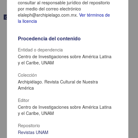
consultar al responsable jurídico del repositorio
por medio del correo electrónico
elaleph@archipielago.com.mx.
Ver términos de
Correspondencia postal
la licencia
Procedencia del contenido
Entidad o dependencia
Centro de Investigaciones sobre América Latina
y el Caribe, UNAM
Colección
Archipiélago. Revista Cultural de Nuestra
América
Editor
Centro de Investigaciones sobre América Latina
Carta de Zeferino Pérez, el general Antonio Rábago se encuentra
en la ranchería de Samalayuca
y el Caribe, UNAM
Pérez, Zeferino
[sin fecha]
Repositorio
Multidisciplina
Revistas UNAM