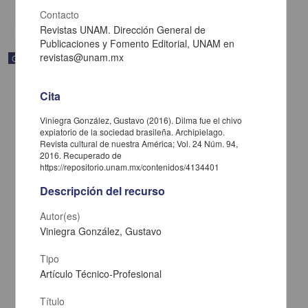
share
Contacto
Revistas UNAM. Dirección General de
Publicaciones y Fomento Editorial, UNAM en
revistas@unam.mx
Correspondencia postal
Cita
Viniegra González, Gustavo (2016). Dilma fue el chivo
expiatorio de la sociedad brasileña. Archipielago.
Revista cultural de nuestra América; Vol. 24 Núm. 94,
2016. Recuperado de
https://repositorio.unam.mx/contenidos/4134401
Descripción del recurso
Autor(es)
Viniegra González, Gustavo
Tipo
Carta de José María Maytorena a Francisco I. Madero en la que
informa se irá a la costa por prescripción médica
Artículo Técnico-Profesional
Maytorena, José María
[sin fecha]
Título