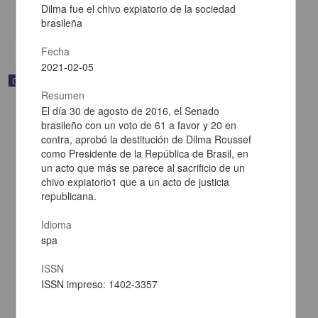
Multidisciplina
Dilma fue el chivo expiatorio de la sociedad
brasileña
share
Fecha
2021-02-05
Correspondencia postal
Resumen
El día 30 de agosto de 2016, el Senado
brasileño con un voto de 61 a favor y 20 en
contra, aprobó la destitución de Dilma Roussef
como Presidente de la República de Brasil, en
un acto que más se parece al sacrificio de un
chivo expiatorio1 que a un acto de justicia
republicana.
Idioma
spa
ISSN
ISSN impreso: 1402-3357
Carta de Francisco Martínez Baca a Francisco I. Madero
felicitándolo por el triunfo de la causa
Martínez Baca, Francisco