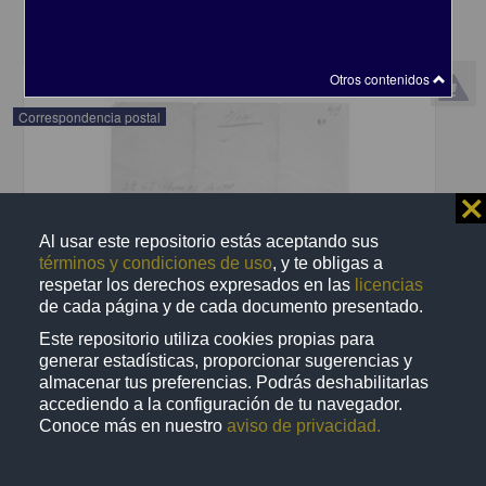
share
Otros contenidos
Correspondencia postal
⨯
Al usar este repositorio estás aceptando sus
términos y condiciones de uso
, y te obligas a
respetar los derechos expresados en las
licencias
de cada página y de cada documento presentado.
Este repositorio utiliza cookies propias para
generar estadísticas, proporcionar sugerencias y
almacenar tus preferencias. Podrás deshabilitarlas
accediendo a la configuración de tu navegador.
Conoce más en nuestro
aviso de privacidad.
Recomienda José Lopp a Jesús Duarte
Lopp, José
[sin fecha]