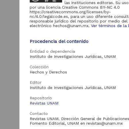
de Información
las instituciones editoras. Su uso
por una licencia Creative Commons BY-NC 4.0
Biblioteca y
https://creativecommons.org/licenses/by-
Hemeroteca
nc/4.0/legalcode.es, para un uso diferente consult
438,985
Nacional Digital de
responsable jurídico del repositorio por medio del
México
electrónico hechos@unam.mx.
Ver términos de la 
Revistas UNAM
89,475
N
Procedencia del contenido
Repositorio del
l
Instituto de
L
Investigaciones
23,758
Entidad o dependencia
Jurídicas "RU
Instituto de Investigaciones Jurídicas, UNAM
M
Jurídicas"
[
M
Colección
Repositorio del
Hechos y Derechos
Instituto de
5,334
Investigaciones
Sociales "RUD-IIS"
Editor
Instituto de Investigaciones Jurídicas, UNAM
Repositorio Memoria
Institucional del
Repositorio
Centro de
4,214
Revistas UNAM
Investigaciones sobre
América del Norte
"MiCISAN"
Contacto
Cor
Revistas UNAM. Dirección General de Publicaciones
ver más
Fomento Editorial, UNAM en revistas@unam.mx