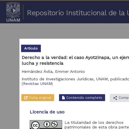
Repositorio Institucional de l
Artículo
Derecho a la verdad: el caso Ayotzinapa, un eje
lucha y resistencia
1 -
Hernández Ávila, Emmer Antonio
Repositorio
Instituto de Investigaciones Jurídicas, UNAM,
publicad
Cor
(
Revistas UNAM
)
Portal de Datos
Abiertos UNAM,
2,045,979
Ficha original
Contenido completo
share
Compa
Colecciones
Universitarias
Licencia de uso
Repositorio de la
Dirección General de
Bibliotecas y
569,855
La titularidad de los derechos
Servicios Digitales
patrimoniales de esta obra pert