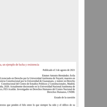
Correspondencia postal
Carta donde le suplican
ordene la libertad de José
Flores Alatorre
Maldonado, Manuel
[sin fecha]