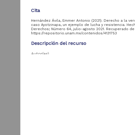
Cita
Acervo
Hernández Ávila, Emmer Antonio (2021). Derecho a la ver
caso Ayotzinapa, un ejemplo de lucha y resistencia. Hec
Colecciones
Derechos; Número 64, julio-agosto 2021. Recuperado de
Universitarias
2,045,979
https://repositorio.unam.mx/contenidos/4131753
Digitales
Descripción del recurso
Tesis
569,855
Autor(es)
Hemeroteca
Hernández Ávila, Emmer Antonio
Nacional Digital de
433,535
México
Tipo
Artículos
89,475
T
Artículo de Divulgación
e
Publicaciones del IIJ
19,278
f
Título
Biblioteca Nacional
Derecho a la verdad: el caso Ayotzinapa, un ejemp
5,450
[
Digital de México
lucha y resistencia
[
M
Archivo fotográfico
Fecha
4,631
"Mexico Indigena"
2021-08-05
ver más
Idioma
spa