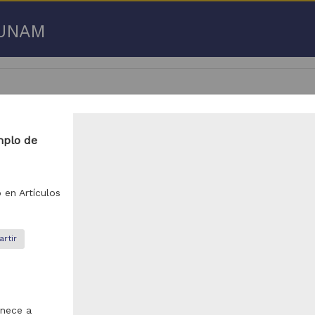
a UNAM
mplo de
 50 de
3,192,753 resultados
o en
Artículos
respondencia postal
Correspondencia postal
rtir
enece a