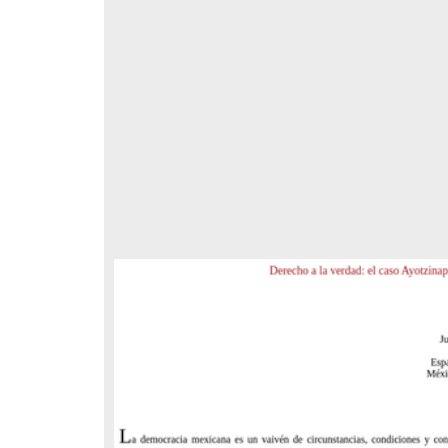
respondencia postal
Correspondencia postal
elegrama de Feliciano
Carta de Refugio Rivera a Luis
avera a Francisco I. Madero
A. García
n que lo felicita a él y al...
avero, Feliciano
Rivera, Refugio
sin fecha]
[sin fecha]