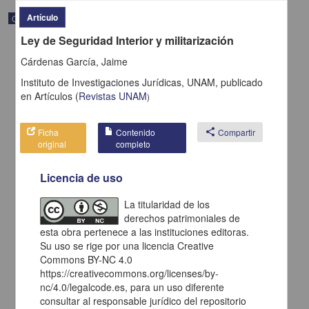
Artículo
Correspondencia postal
Ley de Seguridad Interior y militarización
Cárdenas García, Jaime
Instituto de Investigaciones Jurídicas, UNAM,
publicado
en
Artículos
(
Revistas UNAM
)
Ficha
Contenido
share
Compartir
original
completo
Licencia de uso
La titularidad de los
derechos patrimoniales de
Carta de H. C. Pitman a Francisco I. Madero en la que le solicita
esta obra pertenece a las instituciones editoras.
una fotografía
Su uso se rige por una licencia Creative
Pitman, H. C.
Commons BY-NC 4.0
[sin fecha]
Multidisciplina
https://creativecommons.org/licenses/by-
nc/4.0/legalcode.es, para un uso diferente
share
consultar al responsable jurídico del repositorio