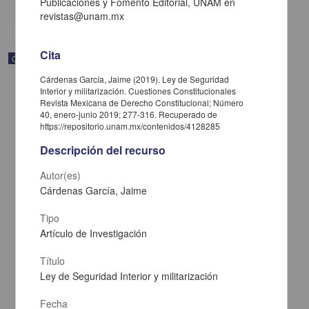
Publicaciones y Fomento Editorial, UNAM en
share
revistas@unam.mx
Cita
Correspondencia postal
Cárdenas García, Jaime (2019). Ley de Seguridad
Interior y militarización. Cuestiones Constitucionales
Revista Mexicana de Derecho Constitucional; Número
40, enero-junio 2019; 277-316. Recuperado de
https://repositorio.unam.mx/contenidos/4128285
Descripción del recurso
Autor(es)
Cárdenas García, Jaime
Tipo
Artículo de Investigación
Título
Carta de José María Maytorena a Francisco I. Madero en la que
informa se irá a la costa por prescripción médica
Ley de Seguridad Interior y militarización
Maytorena, José María
[sin fecha]
Fecha