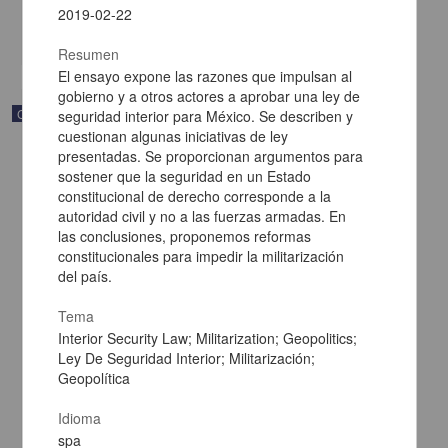
Multidisciplina
2019-02-22
share
Resumen
El ensayo expone las razones que impulsan al
gobierno y a otros actores a aprobar una ley de
Correspondencia postal
seguridad interior para México. Se describen y
cuestionan algunas iniciativas de ley
presentadas. Se proporcionan argumentos para
sostener que la seguridad en un Estado
constitucional de derecho corresponde a la
autoridad civil y no a las fuerzas armadas. En
las conclusiones, proponemos reformas
constitucionales para impedir la militarización
del país.
Tema
Interior Security Law; Militarization; Geopolitics;
Ley De Seguridad Interior; Militarización;
Geopolítica
Carta de Francisco Martínez Baca a Francisco I. Madero
Idioma
felicitándolo por el triunfo de la causa
spa
Martínez Baca, Francisco