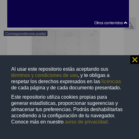
share
Otros contenidos
Correspondencia postal
⨯
Al usar este repositorio estás aceptando sus
términos y condiciones de uso
, y te obligas a
respetar los derechos expresados en las
licencias
de cada página y de cada documento presentado.
Este repositorio utiliza cookies propias para
generar estadísticas, proporcionar sugerencias y
almacenar tus preferencias. Podrás deshabilitarlas
accediendo a la configuración de tu navegador.
Conoce más en nuestro
aviso de privacidad.
Recomienda José Lopp a Jesús Duarte
Lopp, José
[sin fecha]