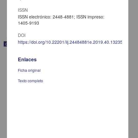
[sin fecha]
ISSN
Multidisciplina
ISSN electrónico: 2448-4881; ISSN impreso:
share
1405-9193
DOI
https://doi.org/10.22201/iij.24484881e.2019.40.13235
Correspondencia postal
Enlaces
Ficha original
Texto completo
Carta de Vicente G. Muñoz a Francisco I. Madero ofreciéndole sus