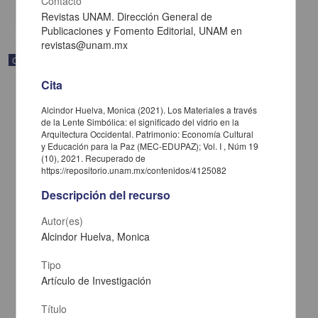
Contacto
share
Revistas UNAM. Dirección General de
Publicaciones y Fomento Editorial, UNAM en
revistas@unam.mx
Correspondencia postal
Cita
Alcindor Huelva, Monica (2021). Los Materiales a través
de la Lente Simbólica: el significado del vidrio en la
Arquitectura Occidental. Patrimonio: Economía Cultural
y Educación para la Paz (MEC-EDUPAZ); Vol. I , Núm 19
(10), 2021. Recuperado de
https://repositorio.unam.mx/contenidos/4125082
Descripción del recurso
Autor(es)
Alcindor Huelva, Monica
Tipo
Carta de José María Maytorena a Francisco I. Madero en la que
Artículo de Investigación
informa se irá a la costa por prescripción médica
Maytorena, José María
[sin fecha]
Título