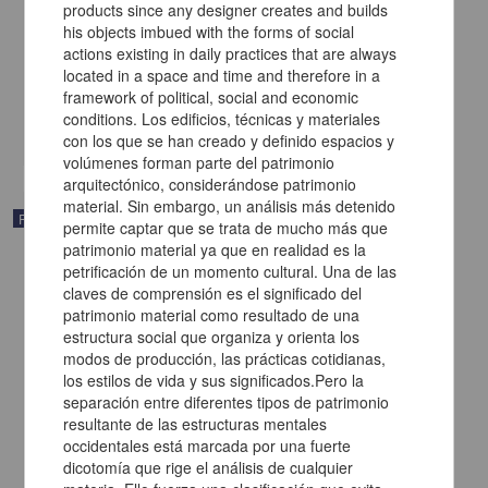
Inventario de las alajas sic de la yglesia sic de el pueblo de Sn.
Francisco Chilpan
[sin autor]
[sin fecha]
Multidisciplina
share
Publicación