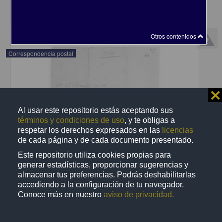
share
Otros contenidos
Correspondencia postal
⨯
Al usar este repositorio estás aceptando sus
términos y condiciones de uso
, y te obligas a
respetar los derechos expresados en las
licencias
de cada página y de cada documento presentado.
Este repositorio utiliza cookies propias para
generar estadísticas, proporcionar sugerencias y
almacenar tus preferencias. Podrás deshabilitarlas
accediendo a la configuración de tu navegador.
Conoce más en nuestro
aviso de privacidad.
Recomienda José Lopp a Jesús Duarte
Lopp, José
[sin fecha]