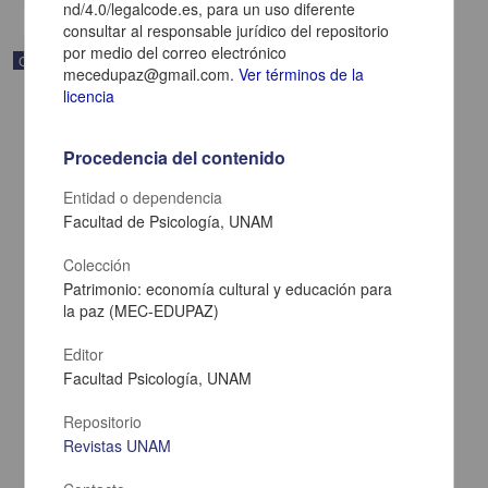
nd/4.0/legalcode.es, para un uso diferente
consultar al responsable jurídico del repositorio
por medio del correo electrónico
Correspondencia postal
mecedupaz@gmail.com.
Ver términos de la
licencia
Procedencia del contenido
Entidad o dependencia
Facultad de Psicología, UNAM
Colección
Patrimonio: economía cultural y educación para
la paz (MEC-EDUPAZ)
Editor
Facultad Psicología, UNAM
Carta de Zeferino Pérez, el general Antonio Rábago se encuentra
en la ranchería de Samalayuca
Repositorio
Pérez, Zeferino
[sin fecha]
Revistas UNAM
Multidisciplina