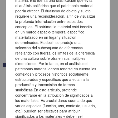
Inventario de los papeles que ay sic en el archivo de todas las
provincias de esta Nueva España y Philipinas se hiço sic en 18 de
março sic de 1698
Monzaval, Manuel de
[sin fecha]
Multidisciplina
share
Publicación