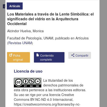
Artículo
Correspondencia postal
Los Materiales a través de la Lente Simbólica: el
significado del vidrio en la Arquitectura
Occidental
Alcindor Huelva, Monica
Facultad de Psicología, UNAM,
publicado en
Artículos
(
Revistas UNAM
)
Ficha
Contenido
share
Compartir
original
completo
Licencia de uso
Carta de H. C. Pitman a Francisco I. Madero en la que le solicita
La titularidad de los
una fotografía
derechos patrimoniales de
Pitman, H. C.
esta obra pertenece a las instituciones editoras.
[sin fecha]
Multidisciplina
Su uso se rige por una licencia Creative
Commons BY-NC-ND 4.0 Internacional,
share
https://creativecommons.org/licenses/by-nc-