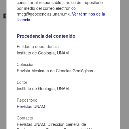
consultar al responsable jurídico del repositorio
por medio del correo electrónico
rmcg@geociencias.unam.mx.
Ver términos de la
Correspondencia postal
licencia
Procedencia del contenido
Entidad o dependencia
Instituto de Geología, UNAM
Colección
Revista Mexicana de Ciencias Geológicas
Editor
Instituto de Geología, UNAM
Repositorio
Carta de Zeferino Pérez, el general Antonio Rábago se encuentra
en la ranchería de Samalayuca
Revistas UNAM
Pérez, Zeferino
[sin fecha]
Contacto
Multidisciplina
Revistas UNAM. Dirección General de