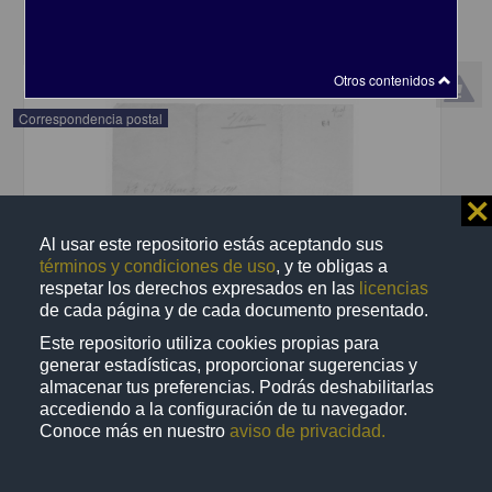
share
Otros contenidos
Correspondencia postal
⨯
Al usar este repositorio estás aceptando sus
términos y condiciones de uso
, y te obligas a
respetar los derechos expresados en las
licencias
de cada página y de cada documento presentado.
Este repositorio utiliza cookies propias para
generar estadísticas, proporcionar sugerencias y
almacenar tus preferencias. Podrás deshabilitarlas
accediendo a la configuración de tu navegador.
Conoce más en nuestro
aviso de privacidad.
Recomienda José Lopp a Jesús Duarte
Lopp, José
[sin fecha]