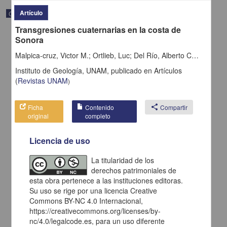
Artículo
Correspondencia postal
Transgresiones cuaternarias en la costa de
Sonora
Malpica-cruz, Victor M.; Ortlieb, Luc; Del Río, Alberto Castro
Instituto de Geología, UNAM,
publicado en
Artículos
(
Revistas UNAM
)
Ficha
Contenido
share
Compartir
original
completo
Licencia de uso
La titularidad de los
Carta de H. C. Pitman a Francisco I. Madero en la que le solicita
derechos patrimoniales de
una fotografía
esta obra pertenece a las instituciones editoras.
Pitman, H. C.
Su uso se rige por una licencia Creative
[sin fecha]
Multidisciplina
Commons BY-NC 4.0 Internacional,
https://creativecommons.org/licenses/by-
share
nc/4.0/legalcode.es, para un uso diferente