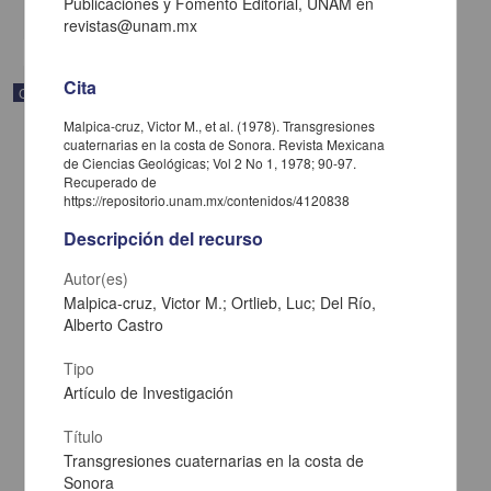
Publicaciones y Fomento Editorial, UNAM en
share
revistas@unam.mx
Cita
Correspondencia postal
Malpica-cruz, Victor M., et al. (1978). Transgresiones
cuaternarias en la costa de Sonora. Revista Mexicana
de Ciencias Geológicas; Vol 2 No 1, 1978; 90-97.
Recuperado de
https://repositorio.unam.mx/contenidos/4120838
Descripción del recurso
Autor(es)
Malpica-cruz, Victor M.; Ortlieb, Luc; Del Río,
Alberto Castro
Tipo
Artículo de Investigación
Carta de José María Maytorena a Francisco I. Madero en la que
informa se irá a la costa por prescripción médica
Título
Maytorena, José María
Transgresiones cuaternarias en la costa de
[sin fecha]
Sonora