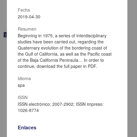
Multidisciplina
Fecha
share
2019-04-30
Resumen
Correspondencia postal
Beginning in 1975, a series of interdisciplinary
studies have been carried out, regarding the
Quaternary evolution of the bordering coast of
the Gulf of California, as well as the Pacific coast
of the Baja California Peninsula… In order to
continue, download the full paper in PDF.
Idioma
spa
ISSN
ISSN electrónico: 2007-2902; ISSN impreso:
1026-8774
Carta de Francisco Martínez Baca a Francisco I. Madero
Enlaces
felicitándolo por el triunfo de la causa
Martínez Baca, Francisco