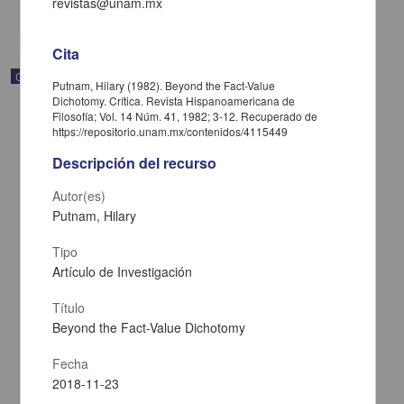
revistas@unam.mx
share
Cita
Correspondencia postal
Putnam, Hilary (1982). Beyond the Fact-Value
Dichotomy. Crítica. Revista Hispanoamericana de
Filosofía; Vol. 14 Núm. 41, 1982; 3-12. Recuperado de
https://repositorio.unam.mx/contenidos/4115449
Descripción del recurso
Autor(es)
Putnam, Hilary
Tipo
Artículo de Investigación
Título
Beyond the Fact-Value Dichotomy
Carta de José María Maytorena a Francisco I. Madero en la que
informa se irá a la costa por prescripción médica
Fecha
Maytorena, José María
2018-11-23
[sin fecha]