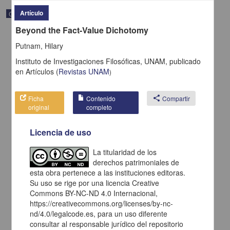
Artículo
Correspondencia postal
Beyond the Fact-Value Dichotomy
Putnam, Hilary
Instituto de Investigaciones Filosóficas, UNAM,
publicado
en
Artículos
(
Revistas UNAM
)
Ficha
Contenido
share
Compartir
original
completo
Licencia de uso
La titularidad de los
derechos patrimoniales de
Carta de H. C. Pitman a Francisco I. Madero en la que le solicita
esta obra pertenece a las instituciones editoras.
una fotografía
Su uso se rige por una licencia Creative
Pitman, H. C.
Commons BY-NC-ND 4.0 Internacional,
[sin fecha]
Multidisciplina
https://creativecommons.org/licenses/by-nc-
nd/4.0/legalcode.es, para un uso diferente
share
consultar al responsable jurídico del repositorio