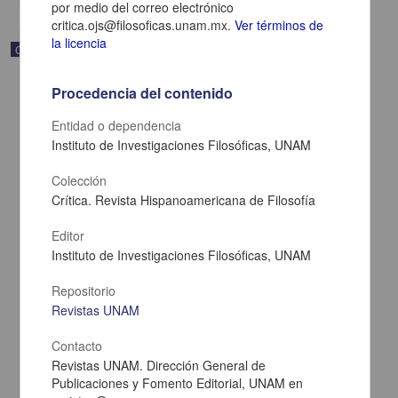
por medio del correo electrónico
critica.ojs@filosoficas.unam.mx.
Ver términos de
la licencia
Correspondencia postal
Procedencia del contenido
Entidad o dependencia
Instituto de Investigaciones Filosóficas, UNAM
Colección
Crítica. Revista Hispanoamericana de Filosofía
Editor
Instituto de Investigaciones Filosóficas, UNAM
Repositorio
Revistas UNAM
Carta de Zeferino Pérez, el general Antonio Rábago se encuentra
en la ranchería de Samalayuca
Pérez, Zeferino
Contacto
[sin fecha]
Revistas UNAM. Dirección General de
Multidisciplina
Publicaciones y Fomento Editorial, UNAM en