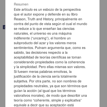
Multidisciplina
Resumen
share
Este artículo es un esbozo de la perspectiva
que el autor expone y defiende en su libro
Reason, Truth and History, principalmente en
contra del punto de vista según el cual el mundo
Correspondencia postal
se reduce a lo que enseñan las ciencias
naturales, el universo es una máquina
indiferente (“uncaring”), el hombre un
subproducto del azar y los valores meros
sentimientos. Putnam argumenta que, como es
sabido, las decisiones respecto a la
aceptabilidad de teorías científicas se toman
considerando propiedades como la coherencia
y la simplicidad. Pero ellas mismas son valores.
Si fuesen meras palabras emotivas, la
justificación de la ciencia sería totalmente
subjetiva. Por otra parte, no son nombres de
propiedades neutrales, ya que son términos que
guían la acción (al igual que los términos
valorativos morales), de modo que describir una
Carta de Francisco Martínez Baca a Francisco I. Madero
teoría como “coherente, simple y explicativa”
felicitándolo por el triunfo de la causa
equivale a decir que su aceptación está
Martínez Baca, Francisco