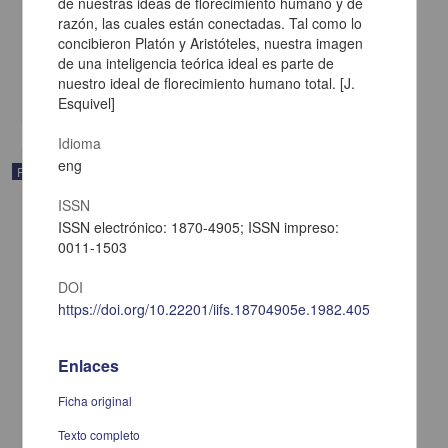
de nuestras ideas de florecimiento humano y de
servicios
razón, las cuales están conectadas. Tal como lo
Muñoz, Vicente G.
concibieron Platón y Aristóteles, nuestra imagen
[sin fecha]
Multidisciplina
de una inteligencia teórica ideal es parte de
nuestro ideal de florecimiento humano total. [J.
share
Esquivel]
Idioma
eng
Publicación
ISSN
ISSN electrónico: 1870-4905; ISSN impreso:
0011-1503
DOI
https://doi.org/10.22201/iifs.18704905e.1982.405
Enlaces
Ficha original
Texto completo