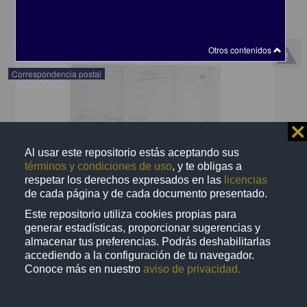
share
Otros contenidos
Correspondencia postal
⨯
Al usar este repositorio estás aceptando sus
términos y condiciones de uso
, y te obligas a
respetar los derechos expresados en las
licencias
de cada página y de cada documento presentado.
Este repositorio utiliza cookies propias para
generar estadísticas, proporcionar sugerencias y
almacenar tus preferencias. Podrás deshabilitarlas
accediendo a la configuración de tu navegador.
Conoce más en nuestro
aviso de privacidad.
Recomienda José Lopp a Jesús Duarte
Lopp, José
[sin fecha]