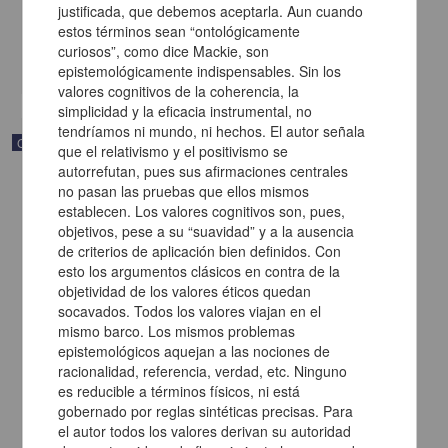
justificada, que debemos aceptarla. Aun cuando
[sin fecha]
estos términos sean “ontológicamente
Multidisciplina
curiosos”, como dice Mackie, son
share
epistemológicamente indispensables. Sin los
valores cognitivos de la coherencia, la
simplicidad y la eficacia instrumental, no
tendríamos ni mundo, ni hechos. El autor señala
Correspondencia postal
que el relativismo y el positivismo se
autorrefutan, pues sus afirmaciones centrales
no pasan las pruebas que ellos mismos
establecen. Los valores cognitivos son, pues,
objetivos, pese a su “suavidad” y a la ausencia
de criterios de aplicación bien definidos. Con
esto los argumentos clásicos en contra de la
objetividad de los valores éticos quedan
socavados. Todos los valores viajan en el
mismo barco. Los mismos problemas
epistemológicos aquejan a las nociones de
racionalidad, referencia, verdad, etc. Ninguno
es reducible a términos físicos, ni está
gobernado por reglas sintéticas precisas. Para
el autor todos los valores derivan su autoridad
Carta de Vicente G. Muñoz a Francisco I. Madero ofreciéndole sus