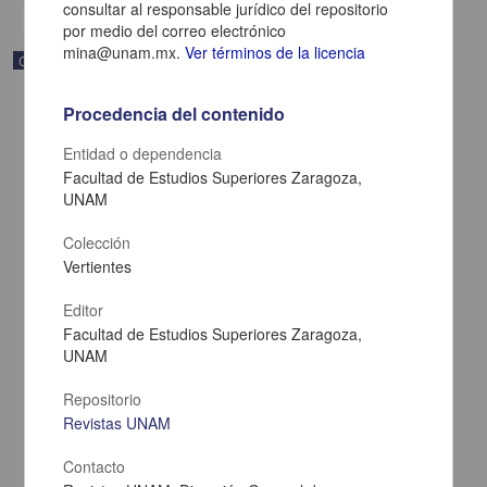
consultar al responsable jurídico del repositorio
por medio del correo electrónico
mina@unam.mx.
Ver términos de la licencia
Correspondencia postal
Procedencia del contenido
Entidad o dependencia
Facultad de Estudios Superiores Zaragoza,
UNAM
Colección
Vertientes
Editor
Facultad de Estudios Superiores Zaragoza,
UNAM
Carta de Zeferino Pérez, el general Antonio Rábago se encuentra
en la ranchería de Samalayuca
Repositorio
Pérez, Zeferino
Revistas UNAM
[sin fecha]
Multidisciplina
Contacto