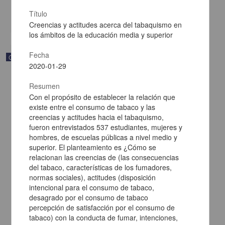
Multidisciplina
Título
share
Creencias y actitudes acerca del tabaquismo en
los ámbitos de la educación media y superior
Fecha
Correspondencia postal
2020-01-29
Resumen
Con el propósito de establecer la relación que
existe entre el consumo de tabaco y las
creencias y actitudes hacia el tabaquismo,
fueron entrevistados 537 estudiantes, mujeres y
hombres, de escuelas públicas a nivel medio y
superior. El planteamiento es ¿Cómo se
relacionan las creencias de (las consecuencias
del tabaco, características de los fumadores,
normas sociales), actitudes (disposición
intencional para el consumo de tabaco,
desagrado por el consumo de tabaco
Carta de Francisco Martínez Baca a Francisco I. Madero
percepción de satisfacción por el consumo de
felicitándolo por el triunfo de la causa
tabaco) con la conducta de fumar, intenciones,
Martínez Baca, Francisco