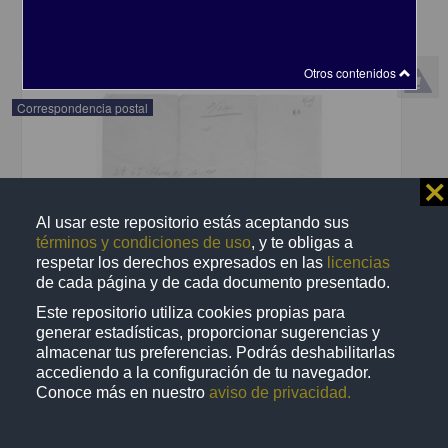
share
Otros contenidos
Correspondencia postal
⨯
Al usar este repositorio estás aceptando sus
términos y condiciones de uso
, y te obligas a
respetar los derechos expresados en las
licencias
de cada página y de cada documento presentado.
Este repositorio utiliza cookies propias para
generar estadísticas, proporcionar sugerencias y
almacenar tus preferencias. Podrás deshabilitarlas
accediendo a la configuración de tu navegador.
Conoce más en nuestro
aviso de privacidad.
Recomienda José Lopp a Jesús Duarte
Lopp, José
[sin fecha]