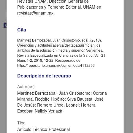
Revistas UNAM. Dirección General de
share
Publicaciones y Fomento Editorial, UNAM en
revistas@unam.mx
Correspondencia postal
Cita
Martínez Berriozabal, Juan Crisóstomo, et al. (2018).
Creencias y actitudes acerca del tabaquismo en los
ámbitos de la educación media y superior. Vertientes.
Revista Especializada en Ciencias de la Salud; Vol. 21
Núm. 1-2, 2018; 12-22. Recuperado de
https://repositorio.unam.mx/contenidos/4112296
Descripción del recurso
Autor(es)
Martínez Berriozabal, Juan Crisóstomo; Corona
Miranda, Rodolfo Hipólito; Silva Bautista, José
De Jesús; Romero Uribe, Leonel; Herrera
Escobar, Nallely Venazir
Carta de José María Maytorena a Francisco I. Madero en la que
informa se irá a la costa por prescripción médica
Tipo
Maytorena, José María
[sin fecha]
Artículo Técnico-Profesional