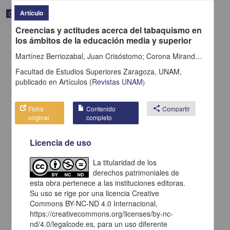
Artículo
Correspondencia postal
Creencias y actitudes acerca del tabaquismo en
los ámbitos de la educación media y superior
Martínez Berriozabal, Juan Crisóstomo; Corona Miranda, Rodolfo Hipólito; Silva Bautista, José De Jesús; Romero Uribe, Leonel; Herrera Escobar, Nallely Venazir
Facultad de Estudios Superiores Zaragoza, UNAM,
publicado en
Artículos
(
Revistas UNAM
)
Ficha
Contenido
share
Compartir
original
completo
Licencia de uso
La titularidad de los
Carta de H. C. Pitman a Francisco I. Madero en la que le solicita
derechos patrimoniales de
una fotografía
esta obra pertenece a las instituciones editoras.
Pitman, H. C.
Su uso se rige por una licencia Creative
[sin fecha]
Multidisciplina
Commons BY-NC-ND 4.0 Internacional,
https://creativecommons.org/licenses/by-nc-
share
nd/4.0/legalcode.es, para un uso diferente