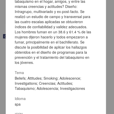
tabaquismo en el hogar, amigos, y entre las
[sin fecha]
mismas creencias y actitudes? Diseño:
Multidisciplina
Intragrupo, multivariado y ex-post-facto. Se
share
realizó un estudio de campo y transversal para
las cuatro escalas aplicadas se obtuvieron
índices de confiabilidad y validez adecuados.
Los hombres fuman en un 38.6 y 61.4 % de las
Correspondencia postal
mujeres dijeron hacerlo y todos empezaron a
fumar, principalmente en el bachillerato. Se
discute la posibilidad de aplicar los hallazgos
obtenidos en el diseño de programas para la
prevención y el tratamiento del tabaquismo en
los jóvenes.
Tema
Beliefs; Attitudes; Smoking; Adolescence;
Investigations; Creencias; Actitudes;
Tabaquismo; Adolescencia; Investigaciones
Idioma
spa
Carta de Vicente G. Muñoz a Francisco I. Madero ofreciéndole sus