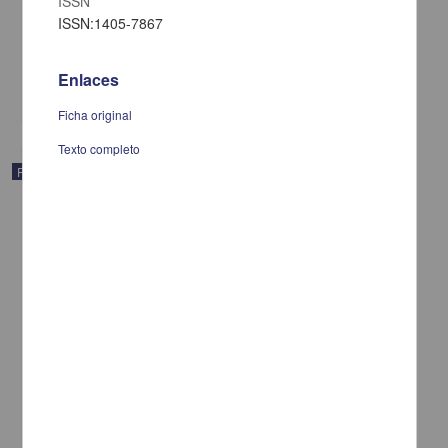
ISSN
servicios
ISSN:1405-7867
Muñoz, Vicente G.
[sin fecha]
Multidisciplina
Enlaces
share
Ficha original
Texto completo
Publicación