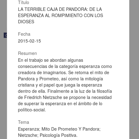
Multidisciplina
Título
LA TERRIBLE CAJA DE PANDORA: DE LA
share
ESPERANZA AL ROMPIMIENTO CON LOS
DIOSES
Fecha
Correspondencia postal
2015-02-15
Resumen
En el trabajo se abordan algunas
consecuencias de la categoría esperanza como
creadora de imaginarios. Se retoma el mito de
Pandora y Prometeo, así como la mitología
cristiana y el papel que juega la esperanza
dentro de ella. Finalmente a la luz de la filosofía
de Friedrich Nietzsche se propone la necesidad
de superar la esperanza en el ámbito de lo
político-social.
Tema
Carta de Francisco Martínez Baca a Francisco I. Madero
Esperanza; Mito De Prometeo Y Pandora;
felicitándolo por el triunfo de la causa
Nietzsche; Psicología Positiva.
Martínez Baca, Francisco