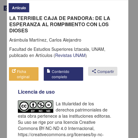
Artículo
Correspondencia postal
LA TERRIBLE CAJA DE PANDORA: DE LA
ESPERANZA AL ROMPIMIENTO CON LOS
DIOSES
Arámbula Martínez, Carlos Alejandro
Facultad de Estudios Superiores Iztacala, UNAM,
publicado en
Artículos
(
Revistas UNAM
)
Ficha
Contenido
share
Compartir
original
completo
Licencia de uso
Carta de H. C. Pitman a Francisco I. Madero en la que le solicita
La titularidad de los
una fotografía
derechos patrimoniales de
Pitman, H. C.
esta obra pertenece a las instituciones editoras.
[sin fecha]
Multidisciplina
Su uso se rige por una licencia Creative
Commons BY-NC-ND 4.0 Internacional,
share
https://creativecommons.org/licenses/by-nc-