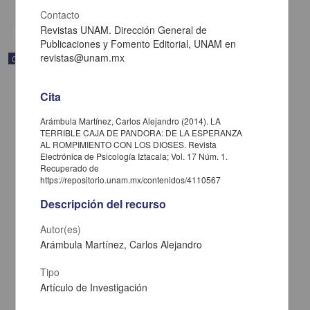
share
Contacto
Revistas UNAM. Dirección General de
Publicaciones y Fomento Editorial, UNAM en
revistas@unam.mx
Correspondencia postal
Cita
Arámbula Martínez, Carlos Alejandro (2014). LA
TERRIBLE CAJA DE PANDORA: DE LA ESPERANZA
AL ROMPIMIENTO CON LOS DIOSES. Revista
Electrónica de Psicología Iztacala; Vol. 17 Núm. 1.
Recuperado de
https://repositorio.unam.mx/contenidos/4110567
Descripción del recurso
Autor(es)
Arámbula Martínez, Carlos Alejandro
Carta de José María Maytorena a Francisco I. Madero en la que
Tipo
informa se irá a la costa por prescripción médica
Artículo de Investigación
Maytorena, José María
[sin fecha]