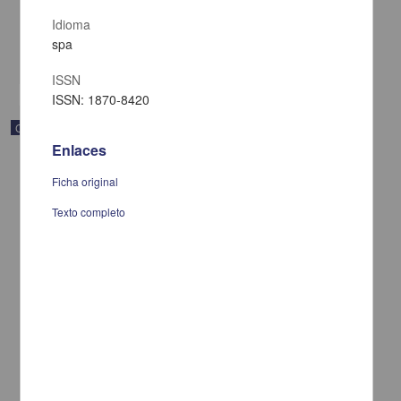
[sin fecha]
Idioma
Multidisciplina
spa
share
ISSN
ISSN: 1870-8420
Correspondencia postal
Enlaces
Ficha original
Texto completo
Carta de Vicente G. Muñoz a Francisco I. Madero ofreciéndole sus