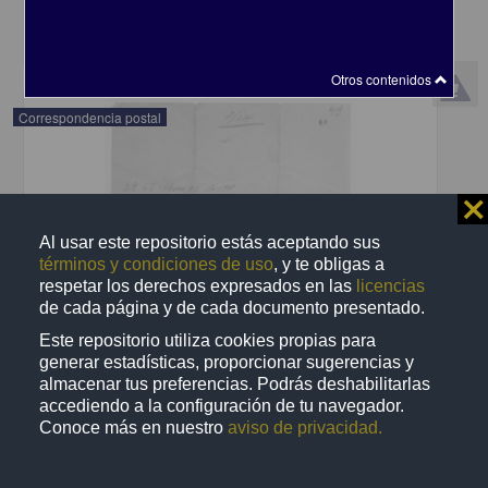
share
Otros contenidos
Correspondencia postal
⨯
Al usar este repositorio estás aceptando sus
términos y condiciones de uso
, y te obligas a
respetar los derechos expresados en las
licencias
de cada página y de cada documento presentado.
Este repositorio utiliza cookies propias para
generar estadísticas, proporcionar sugerencias y
almacenar tus preferencias. Podrás deshabilitarlas
accediendo a la configuración de tu navegador.
Conoce más en nuestro
aviso de privacidad.
Recomienda José Lopp a Jesús Duarte
Lopp, José
[sin fecha]