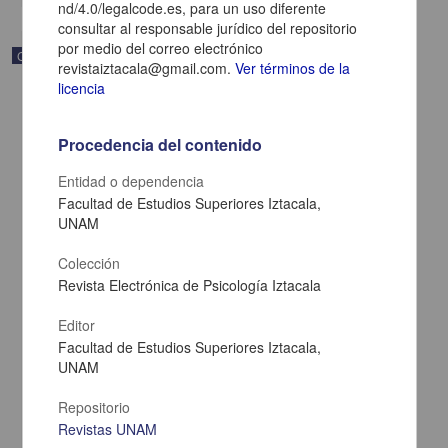
nd/4.0/legalcode.es, para un uso diferente
consultar al responsable jurídico del repositorio
por medio del correo electrónico
Correspondencia postal
revistaiztacala@gmail.com.
Ver términos de la
licencia
Procedencia del contenido
Entidad o dependencia
Facultad de Estudios Superiores Iztacala,
UNAM
Colección
Revista Electrónica de Psicología Iztacala
Editor
Facultad de Estudios Superiores Iztacala,
Carta de Zeferino Pérez, el general Antonio Rábago se encuentra
en la ranchería de Samalayuca
UNAM
Pérez, Zeferino
[sin fecha]
Repositorio
Multidisciplina
Revistas UNAM