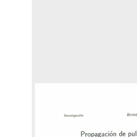
respondencia postal
Correspondencia postal
elegrama de Feliciano
Carta de Refugio Rivera a Luis
avera a Francisco I. Madero
A. García
n que lo felicita a él y al...
avero, Feliciano
Rivera, Refugio
sin fecha]
[sin fecha]