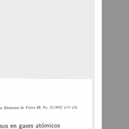
Correspondencia postal
Carta donde le suplican
ordene la libertad de José
Flores Alatorre
Maldonado, Manuel
[sin fecha]