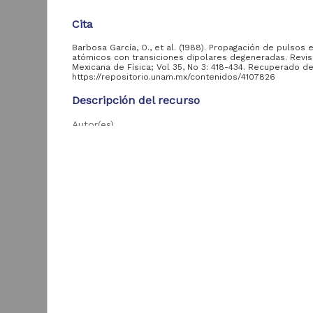
Cita
Acervo
Barbosa García, O., et al. (1988). Propagación de pulsos 
atómicos con transiciones dipolares degeneradas. Revis
Colecciones
Mexicana de Física; Vol 35, No 3: 418-434. Recuperado d
Universitarias
2,045,979
https://repositorio.unam.mx/contenidos/4107826
Digitales
Descripción del recurso
Tesis
569,855
Autor(es)
Hemeroteca
Barbosa García, O.; Torres Cisneros, G. E.; Sánche
Nacional Digital de
433,535
Mondragón, J.
México
Artículos
89,475
T
Tipo
e
Artículo de Investigación
Publicaciones del IIJ
19,278
f
Biblioteca Nacional
Título
5,450
[
Digital de México
Propagación de pulsos en gases atómicos con tran
[
dipolares degeneradas
M
Archivo fotográfico
4,631
"Mexico Indigena"
Fecha
1988-01-01
ver más
Idioma
spa