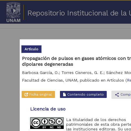
Repositorio Institucional de l
Artículo
Propagación de pulsos en gases atómicos con tr
dipolares degeneradas
1 -
Barbosa García, O.; Torres Cisneros, G. E.; Sánchez Mo
Repositorio
Facultad de Ciencias, UNAM,
publicado en
Artículos
(
R
Cor
Portal de Datos
Ficha original
Contenido completo
share
Compa
Abiertos UNAM,
2,045,979
Colecciones
Universitarias
Licencia de uso
Repositorio de la
Dirección General de
La titularidad de los derechos
Bibliotecas y
569,855
patrimoniales de esta obra pert
Servicios Digitales
las instituciones editoras. Su uso