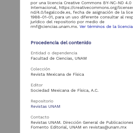
de Información
por una licencia Creative Commons BY-NC-ND 4.0
Internacional, https://creativecommons.org/licens
Biblioteca y
nd/4.0/legalcode.es, fecha de asignación de la lic
Hemeroteca
1988-01-01, para un uso diferente consultar al re
438,985
Nacional Digital de
jurídico del repositorio por medio de
México
rmf@ciencias.unam.mx.
Ver términos de la licencia
Revistas UNAM
89,475
N
Procedencia del contenido
Repositorio del
l
Instituto de
L
Investigaciones
23,758
Entidad o dependencia
Jurídicas "RU
Facultad de Ciencias, UNAM
M
Jurídicas"
[
M
Colección
Repositorio del
Revista Mexicana de Física
Instituto de
5,334
Investigaciones
Sociales "RUD-IIS"
Editor
Sociedad Mexicana de Física, A.C.
Repositorio Memoria
Institucional del
Repositorio
Centro de
4,214
Revistas UNAM
Investigaciones sobre
América del Norte
"MiCISAN"
Contacto
Cor
Revistas UNAM. Dirección General de Publicaciones
ver más
Fomento Editorial, UNAM en revistas@unam.mx