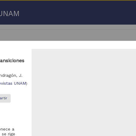
a UNAM
ansiciones
 50 de
3,192,753 resultados
ndragón, J.
evistas UNAM
)
respondencia postal
Correspondencia postal
rtir
enece a
 se rige