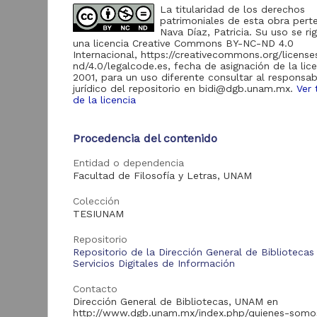
de Información
La titularidad de los derechos
patrimoniales de esta obra pert
Biblioteca y
Nava Díaz, Patricia. Su uso se ri
Hemeroteca
una licencia Creative Commons BY-NC-ND 4.0
438,985
Nacional Digital de
Internacional, https://creativecommons.org/licens
México
nd/4.0/legalcode.es, fecha de asignación de la lic
2001, para un uso diferente consultar al responsab
Revistas UNAM
89,475
jurídico del repositorio en bidi@dgb.unam.mx.
Ver 
N
de la licencia
Repositorio del
l
Instituto de
L
Investigaciones
23,758
Jurídicas "RU
Procedencia del contenido
M
Jurídicas"
[
Entidad o dependencia
M
Repositorio del
Facultad de Filosofía y Letras, UNAM
Instituto de
5,334
Investigaciones
Sociales "RUD-IIS"
Colección
TESIUNAM
Repositorio Memoria
Institucional del
Repositorio
Centro de
4,214
Repositorio de la Dirección General de Bibliotecas
Investigaciones sobre
Servicios Digitales de Información
América del Norte
"MiCISAN"
Cor
Contacto
ver más
Dirección General de Bibliotecas, UNAM en
http://www.dgb.unam.mx/index.php/quienes-somo