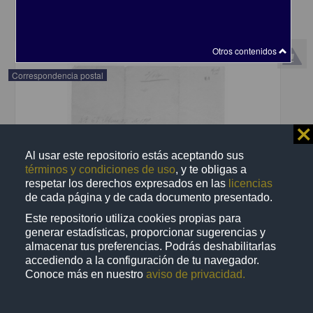
share
Otros contenidos
Correspondencia postal
⨯
Al usar este repositorio estás aceptando sus
términos y condiciones de uso
, y te obligas a
respetar los derechos expresados en las
licencias
de cada página y de cada documento presentado.
Este repositorio utiliza cookies propias para
generar estadísticas, proporcionar sugerencias y
almacenar tus preferencias. Podrás deshabilitarlas
accediendo a la configuración de tu navegador.
Conoce más en nuestro
aviso de privacidad.
Recomienda José Lopp a Jesús Duarte
Lopp, José
[sin fecha]