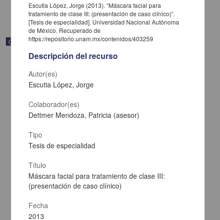
share
Escutia López, Jorge (2013). “Máscara facial para
tratamiento de clase III: (presentación de caso clínico)”.
[Tesis de especialidad]. Universidad Nacional Autónoma
de México. Recuperado de
https://repositorio.unam.mx/contenidos/403259
Correspondencia postal
Descripción del recurso
Autor(es)
Escutia López, Jorge
Colaborador(es)
Dettmer Mendoza, Patricia (asesor)
Tipo
Tesis de especialidad
Título
Máscara facial para tratamiento de clase III:
(presentación de caso clínico)
Carta de José María Maytorena a Francisco I. Madero en la que
informa se irá a la costa por prescripción médica
Maytorena, José María
Fecha
[sin fecha]
2013