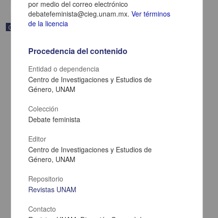
por medio del correo electrónico
debatefeminista@cieg.unam.mx.
Ver términos
de la licencia
Correspondencia postal
Procedencia del contenido
Entidad o dependencia
Centro de Investigaciones y Estudios de
Género, UNAM
Colección
Debate feminista
Editor
Centro de Investigaciones y Estudios de
Género, UNAM
Carta de Zeferino Pérez, el general Antonio Rábago se encuentra
en la ranchería de Samalayuca
Repositorio
Pérez, Zeferino
Revistas UNAM
[sin fecha]
Multidisciplina
Contacto