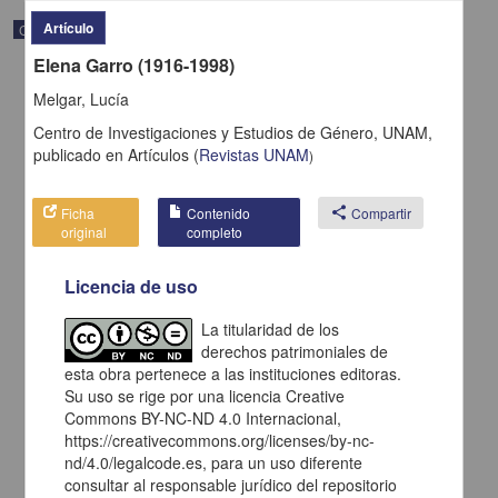
Artículo
Correspondencia postal
Elena Garro (1916-1998)
Melgar, Lucía
Centro de Investigaciones y Estudios de Género, UNAM,
publicado en
Artículos
(
Revistas UNAM
)
Ficha
Contenido
share
Compartir
original
completo
Licencia de uso
La titularidad de los
derechos patrimoniales de
Carta de H. C. Pitman a Francisco I. Madero en la que le solicita
esta obra pertenece a las instituciones editoras.
una fotografía
Su uso se rige por una licencia Creative
Pitman, H. C.
Commons BY-NC-ND 4.0 Internacional,
[sin fecha]
Multidisciplina
https://creativecommons.org/licenses/by-nc-
nd/4.0/legalcode.es, para un uso diferente
share
consultar al responsable jurídico del repositorio