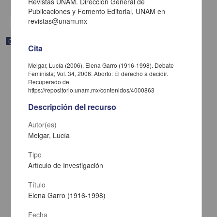
Revistas UNAM. Dirección General de
share
Publicaciones y Fomento Editorial, UNAM en
revistas@unam.mx
Correspondencia postal
Cita
Melgar, Lucía (2006). Elena Garro (1916-1998). Debate
Feminista; Vol. 34, 2006: Aborto: El derecho a decidir.
Recuperado de
https://repositorio.unam.mx/contenidos/4000863
Descripción del recurso
Autor(es)
Melgar, Lucía
Tipo
Artículo de Investigación
Carta de José María Maytorena a Francisco I. Madero en la que
Título
informa se irá a la costa por prescripción médica
Elena Garro (1916-1998)
Maytorena, José María
[sin fecha]
Fecha