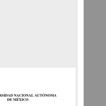
Correspondencia postal
Carta donde le suplican
ordene la libertad de José
Flores Alatorre
Maldonado, Manuel
[sin fecha]