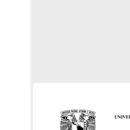
respondencia postal
Correspondencia postal
elegrama de Feliciano
Carta de Refugio Rivera a Luis
avera a Francisco I. Madero
A. García
n que lo felicita a él y al...
avero, Feliciano
Rivera, Refugio
sin fecha]
[sin fecha]