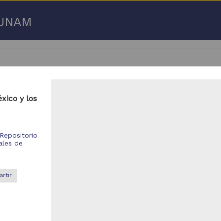
a UNAM
xico y los
 50 de
3,192,753 resultados
Repositorio
respondencia postal
Correspondencia postal
ales de
rtir