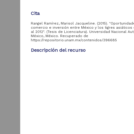
Cita
Acervo
Rangel Ramírez, Marisol Jacqueline. (2015). "Oportunida
Colecciones
comercio e inversión entre México y los tigres asiáticos
al 2012". (Tesis de Licenciatura). Universidad Nacional A
Universitarias
2,045,979
México, México. Recuperado de
Digitales
https://repositorio.unam.mx/contenidos/396685
Tesis
569,855
Descripción del recurso
Hemeroteca
Nacional Digital de
433,535
Autor(es)
México
Rangel Ramírez, Marisol Jacqueline
Artículos
89,475
T
Colaborador(es)
e
Publicaciones del IIJ
Villavicencio López, Rodolfo Arturo, asesor
19,278
f
Biblioteca Nacional
Tipo
5,450
[
Digital de México
Tesis de licenciatura
[
M
Archivo fotográfico
4,631
"Mexico Indigena"
Título
Oportunidades de comercio e inversión entre Méxic
ver más
tigres asiáticos del 2000 al 2012
Fecha