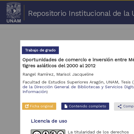
Repositorio Institucional de l
Trabajo de grado
Oportunidades de comercio e inversión entre Mé
tigres asiáticos del 2000 al 2012
1 -
Rangel Ramírez, Marisol Jacqueline
Repositorio
Facultad de Estudios Superiores Aragón, UNAM,
Tesis
(
Cor
de la Dirección General de Bibliotecas y Servicios Digit
Información
)
Portal de Datos
Abiertos UNAM,
2,045,979
Colecciones
Ficha original
Contenido completo
share
Compa
Universitarias
Repositorio de la
Licencia de uso
Dirección General de
Bibliotecas y
569,855
Servicios Digitales
La titularidad de los derechos