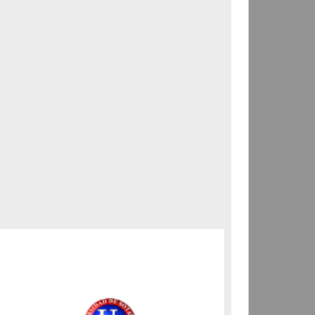
Correspondencia postal
Carta donde le suplican
ordene la libertad de José
Flores Alatorre
Maldonado, Manuel
[sin fecha]