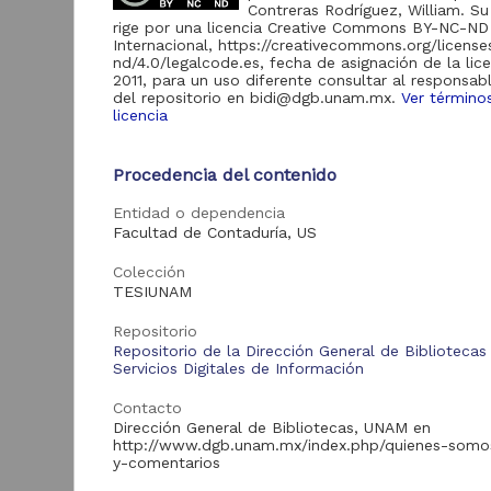
de Información
Contreras Rodríguez, William. Su
rige por una licencia Creative Commons BY-NC-ND
Biblioteca y
Internacional, https://creativecommons.org/licens
Hemeroteca
nd/4.0/legalcode.es, fecha de asignación de la lic
438,985
Nacional Digital de
2011, para un uso diferente consultar al responsabl
México
del repositorio en bidi@dgb.unam.mx.
Ver término
licencia
Revistas UNAM
89,475
N
Repositorio del
l
Procedencia del contenido
Instituto de
L
Investigaciones
23,758
Jurídicas "RU
Entidad o dependencia
M
Jurídicas"
Facultad de Contaduría, US
[
M
Repositorio del
Colección
Instituto de
5,334
TESIUNAM
Investigaciones
Sociales "RUD-IIS"
Repositorio
Repositorio Memoria
Repositorio de la Dirección General de Bibliotecas
Institucional del
Servicios Digitales de Información
Centro de
4,214
Investigaciones sobre
Contacto
América del Norte
Dirección General de Bibliotecas, UNAM en
"MiCISAN"
Cor
http://www.dgb.unam.mx/index.php/quienes-somo
ver más
y-comentarios