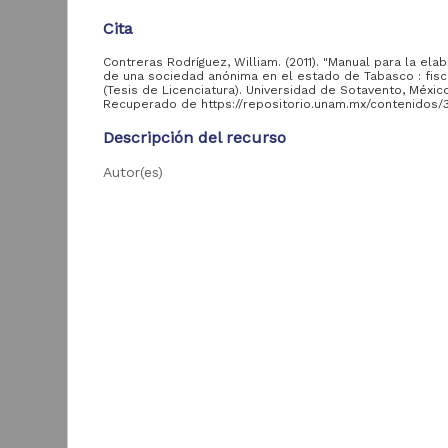
Cita
Acervo
Contreras Rodríguez, William. (2011). "Manual para la ela
de una sociedad anónima en el estado de Tabasco : fiscal
(Tesis de Licenciatura). Universidad de Sotavento, Méxic
Colecciones
Recuperado de https://repositorio.unam.mx/contenidos
Universitarias
2,045,979
Digitales
Descripción del recurso
Tesis
569,855
Autor(es)
Hemeroteca
Contreras Rodríguez, William
Nacional Digital de
433,535
México
Colaborador(es)
Artículos
Rodríguez Hernández, María Dolores, asesor
89,475
T
e
Publicaciones del IIJ
19,278
Tipo
f
Tesis de licenciatura
Biblioteca Nacional
5,450
[
Digital de México
[
Título
M
Archivo fotográfico
Manual para la elaboración de una sociedad anóni
4,631
"Mexico Indigena"
estado de Tabasco : fiscal y legal
ver más
Fecha
2011