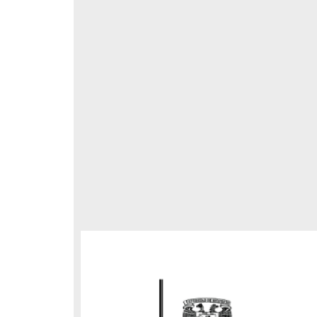
respondencia postal
Correspondencia postal
elegrama de Feliciano
Carta de Refugio Rivera a Luis
avera a Francisco I. Madero
A. García
n que lo felicita a él y al...
avero, Feliciano
Rivera, Refugio
sin fecha]
[sin fecha]