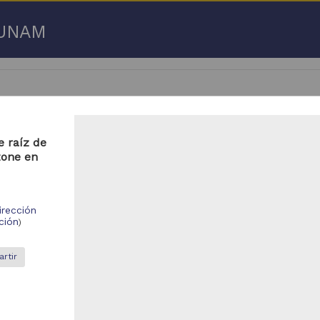
a UNAM
e raíz de
zone en
 50 de
3,192,753 resultados
respondencia postal
Correspondencia postal
irección
ción
)
rtir