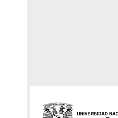
respondencia postal
Correspondencia postal
elegrama de Feliciano
Carta de Refugio Rivera a Luis
avera a Francisco I. Madero
A. García
n que lo felicita a él y al...
avero, Feliciano
Rivera, Refugio
sin fecha]
[sin fecha]