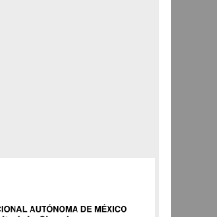
Correspondencia postal
Carta donde le suplican
ordene la libertad de José
Flores Alatorre
Maldonado, Manuel
[sin fecha]