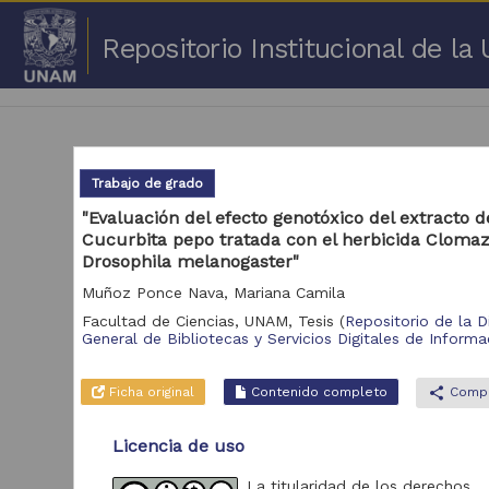
Repositorio Institucional de l
Trabajo de grado
"Evaluación del efecto genotóxico del extracto d
Cucurbita pepo tratada con el herbicida Cloma
1 -
Drosophila melanogaster"
Muñoz Ponce Nava, Mariana Camila
Repositorio
Cor
Facultad de Ciencias, UNAM,
Tesis
(
Repositorio de la D
General de Bibliotecas y Servicios Digitales de Informa
Portal de Datos
Abiertos UNAM,
2,045,979
Colecciones
Ficha original
Contenido completo
share
Compa
Universitarias
Repositorio de la
Licencia de uso
Dirección General de
Bibliotecas y
569,855
Servicios Digitales
La titularidad de los derechos