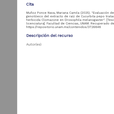
Cita
Acervo
Muñoz Ponce Nava, Mariana Camila (2025). "Evaluación de
genotóxico del extracto de raíz de Cucurbita pepo trata
herbicida Clomazone en Drosophila melanogaster". [Tesi
Colecciones
licenciatura]. Facultad de Ciencias, UNAM. Recuperado d
https://repositorio.unam.mx/contenidos/3726848
Universitarias
2,045,979
Digitales
Descripción del recurso
Tesis
569,855
Autor(es)
Hemeroteca
Muñoz Ponce Nava, Mariana Camila
Nacional Digital de
433,535
México
Identificador del autor
Artículos
89,475
Muñoz Ponce Nava, Mariana Camila::si::SinIdentifi
T
e
Publicaciones del IIJ
19,278
f
Colaborador(es)
Castañeda Sortibrán, América (asesor)
Biblioteca Nacional
5,450
[
Digital de México
[
Tipo
M
Archivo fotográfico
Tesis de licenciatura
4,631
"Mexico Indigena"
Título
ver más
"Evaluación del efecto genotóxico del extracto de
Cucurbita pepo tratada con el herbicida Clomazo
Drosophila melanogaster"