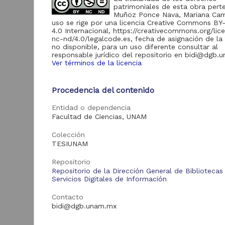
de Información
patrimoniales de esta obra pert
Muñoz Ponce Nava, Mariana Cami
Biblioteca y
uso se rige por una licencia Creative Commons B
Hemeroteca
4.0 Internacional, https://creativecommons.org/lic
438,985
Nacional Digital de
nc-nd/4.0/legalcode.es, fecha de asignación de la 
México
no disponible, para un uso diferente consultar al
responsable jurídico del repositorio en bidi@dgb.
Revistas UNAM
89,475
Ver términos de la licencia
N
Repositorio del
l
Instituto de
L
Investigaciones
23,758
Procedencia del contenido
Jurídicas "RU
M
Jurídicas"
Entidad o dependencia
[
M
Facultad de Ciencias, UNAM
Repositorio del
Instituto de
5,334
Investigaciones
Colección
Sociales "RUD-IIS"
TESIUNAM
Repositorio Memoria
Repositorio
Institucional del
Repositorio de la Dirección General de Bibliotecas
Centro de
4,214
Servicios Digitales de Información
Investigaciones sobre
América del Norte
Contacto
"MiCISAN"
Cor
bidi@dgb.unam.mx
ver más