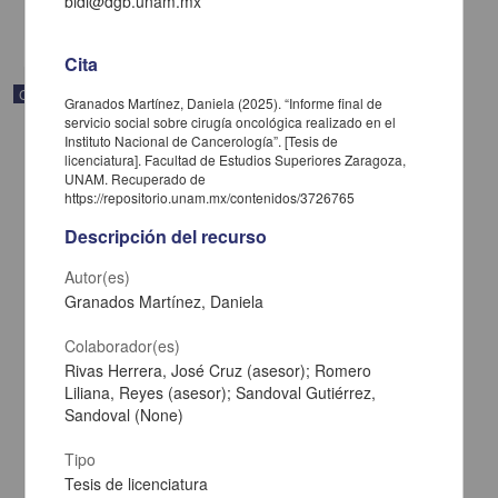
bidi@dgb.unam.mx
share
Cita
Correspondencia postal
Granados Martínez, Daniela (2025). “Informe final de
servicio social sobre cirugía oncológica realizado en el
Instituto Nacional de Cancerología”. [Tesis de
licenciatura]. Facultad de Estudios Superiores Zaragoza,
UNAM. Recuperado de
https://repositorio.unam.mx/contenidos/3726765
Descripción del recurso
Autor(es)
Granados Martínez, Daniela
Colaborador(es)
Rivas Herrera, José Cruz (asesor); Romero
Liliana, Reyes (asesor); Sandoval Gutiérrez,
Sandoval (None)
Carta de José María Maytorena a Francisco I. Madero en la que
informa se irá a la costa por prescripción médica
Tipo
Maytorena, José María
[sin fecha]
Tesis de licenciatura