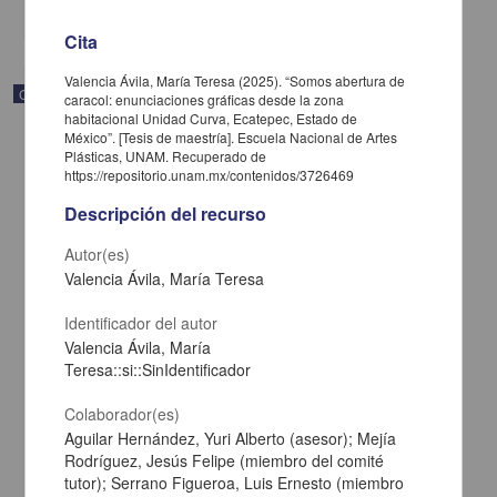
share
Cita
Valencia Ávila, María Teresa (2025). “Somos abertura de
Correspondencia postal
caracol: enunciaciones gráficas desde la zona
habitacional Unidad Curva, Ecatepec, Estado de
México”. [Tesis de maestría]. Escuela Nacional de Artes
Plásticas, UNAM. Recuperado de
https://repositorio.unam.mx/contenidos/3726469
Descripción del recurso
Autor(es)
Valencia Ávila, María Teresa
Identificador del autor
Valencia Ávila, María
Teresa::si::SinIdentificador
Colaborador(es)
Carta de José María Maytorena a Francisco I. Madero en la que
Aguilar Hernández, Yuri Alberto (asesor); Mejía
informa se irá a la costa por prescripción médica
Rodríguez, Jesús Felipe (miembro del comité
Maytorena, José María
[sin fecha]
tutor); Serrano Figueroa, Luis Ernesto (miembro