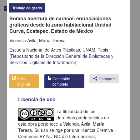
Trabajo de grado
Correspondencia postal
Somos abertura de caracol: enunciaciones
gráficas desde la zona habitacional Unidad
Curva, Ecatepec, Estado de México
Valencia Ávila, María Teresa
Escuela Nacional de Artes Plásticas, UNAM,
Tesis
(
Repositorio de la Dirección General de Bibliotecas y
Servicios Digitales de Información
)
Ficha
Contenido
share
Compartir
original
completo
Licencia de uso
Carta de H. C. Pitman a Francisco I. Madero en la que le solicita
una fotografía
La titularidad de los
Pitman, H. C.
derechos patrimoniales de
[sin fecha]
Multidisciplina
esta obra pertenece a Valencia Ávila, María
Teresa. Su uso se rige por una licencia Creative
share
Commons BY-NC-ND 4.0 Internacional,