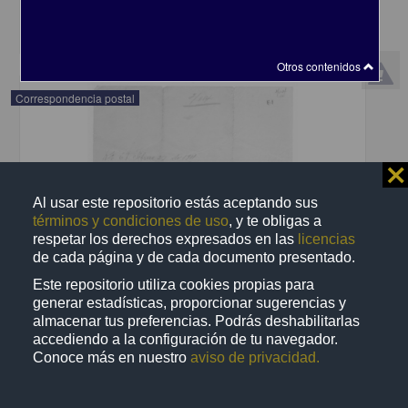
share
Otros contenidos
Correspondencia postal
⨯
Al usar este repositorio estás aceptando sus
términos y condiciones de uso
, y te obligas a
respetar los derechos expresados en las
licencias
de cada página y de cada documento presentado.
Este repositorio utiliza cookies propias para
generar estadísticas, proporcionar sugerencias y
almacenar tus preferencias. Podrás deshabilitarlas
accediendo a la configuración de tu navegador.
Conoce más en nuestro
aviso de privacidad.
Recomienda José Lopp a Jesús Duarte
Lopp, José
[sin fecha]