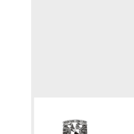
respondencia postal
Correspondencia postal
elegrama de Feliciano
Carta de Refugio Rivera a Luis
avera a Francisco I. Madero
A. García
n que lo felicita a él y al...
avero, Feliciano
Rivera, Refugio
sin fecha]
[sin fecha]