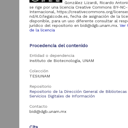
de Información
González Lizardi, Ricardo Antoni
se rige por una licencia Creative Commons BY-NC
Biblioteca y
Internacional, https://creativecommons.org/licens
Hemeroteca
nd/4.0/legalcode.es, fecha de asignación de la lic
438,985
Nacional Digital de
disponible, para un uso diferente consultar al res
México
jurídico del repositorio en bidi@dgb.unam.mx.
Ver 
de la licencia
Revistas UNAM
89,475
N
Repositorio del
l
Procedencia del contenido
Instituto de
L
Investigaciones
23,758
Jurídicas "RU
Entidad o dependencia
M
Jurídicas"
Instituto de Biotecnología, UNAM
[
M
Repositorio del
Colección
Instituto de
5,334
TESIUNAM
Investigaciones
Sociales "RUD-IIS"
Repositorio
Repositorio Memoria
Repositorio de la Dirección General de Bibliotecas
Institucional del
Servicios Digitales de Información
Centro de
4,214
Investigaciones sobre
Contacto
América del Norte
bidi@dgb.unam.mx
"MiCISAN"
Cor
ver más
Cita