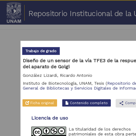
Repositorio Institucional de l
Trabajo de grado
Diseño de un sensor de la vía TFE3 de la respue
del aparato de Golgi
1 -
González Lizardi, Ricardo Antonio
Repositorio
Instituto de Biotecnología, UNAM,
Tesis
(
Repositorio d
Cor
General de Bibliotecas y Servicios Digitales de Informa
Portal de Datos
Abiertos UNAM,
2,045,979
Ficha original
Contenido completo
share
Compa
Colecciones
Universitarias
Licencia de uso
Repositorio de la
Dirección General de
Bibliotecas y
569,855
La titularidad de los derechos
Servicios Digitales
patrimoniales de esta obra pert