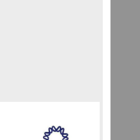
Correspondencia postal
Carta donde le suplican
ordene la libertad de José
Flores Alatorre
Maldonado, Manuel
[sin fecha]