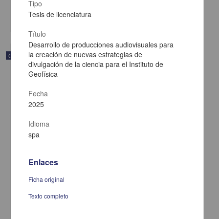
Multidisciplina
Tipo
Tesis de licenciatura
share
Título
Desarrollo de producciones audiovisuales para
la creación de nuevas estrategias de
Correspondencia postal
divulgación de la ciencia para el Instituto de
Geofísica
Fecha
2025
Idioma
spa
Enlaces
Ficha original
Texto completo
Carta de Francisco Martínez Baca a Francisco I. Madero
felicitándolo por el triunfo de la causa
Martínez Baca, Francisco