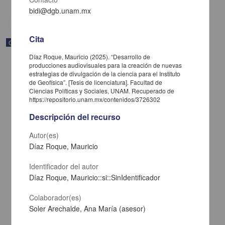
share
bidi@dgb.unam.mx
Cita
Correspondencia postal
Díaz Roque, Mauricio (2025). “Desarrollo de
producciones audiovisuales para la creación de nuevas
estrategias de divulgación de la ciencia para el Instituto
de Geofísica”. [Tesis de licenciatura]. Facultad de
Ciencias Políticas y Sociales, UNAM. Recuperado de
https://repositorio.unam.mx/contenidos/3726302
Descripción del recurso
Autor(es)
Díaz Roque, Mauricio
Identificador del autor
Díaz Roque, Mauricio::si::SinIdentificador
Carta de José María Maytorena a Francisco I. Madero en la que
Colaborador(es)
informa se irá a la costa por prescripción médica
Soler Arechalde, Ana María (asesor)
Maytorena, José María
[sin fecha]