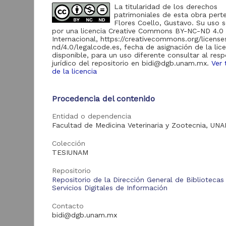
de Información
La titularidad de los derechos
patrimoniales de esta obra pert
Biblioteca y
Flores Coello, Gustavo. Su uso s
Hemeroteca
por una licencia Creative Commons BY-NC-ND 4.0
438,985
Nacional Digital de
Internacional, https://creativecommons.org/licens
México
nd/4.0/legalcode.es, fecha de asignación de la lic
disponible, para un uso diferente consultar al res
Revistas UNAM
89,475
jurídico del repositorio en bidi@dgb.unam.mx.
Ver 
N
de la licencia
Repositorio del
l
Instituto de
L
Investigaciones
23,758
Jurídicas "RU
Procedencia del contenido
M
Jurídicas"
[
Entidad o dependencia
M
Repositorio del
Facultad de Medicina Veterinaria y Zootecnia, UN
Instituto de
5,334
Investigaciones
Sociales "RUD-IIS"
Colección
TESIUNAM
Repositorio Memoria
Institucional del
Repositorio
Centro de
4,214
Repositorio de la Dirección General de Bibliotecas
Investigaciones sobre
Servicios Digitales de Información
América del Norte
"MiCISAN"
Cor
Contacto
ver más
bidi@dgb.unam.mx