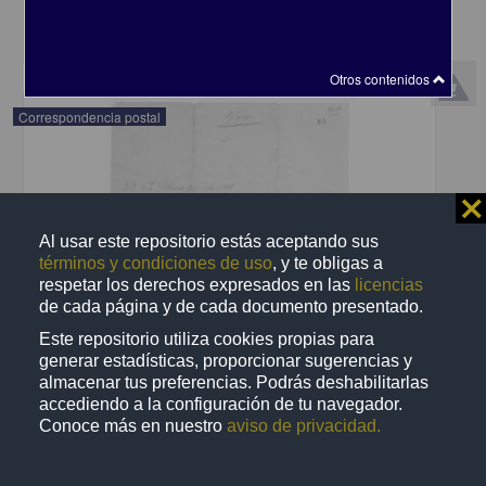
share
Otros contenidos
Correspondencia postal
⨯
Al usar este repositorio estás aceptando sus
términos y condiciones de uso
, y te obligas a
respetar los derechos expresados en las
licencias
de cada página y de cada documento presentado.
Este repositorio utiliza cookies propias para
generar estadísticas, proporcionar sugerencias y
almacenar tus preferencias. Podrás deshabilitarlas
accediendo a la configuración de tu navegador.
Conoce más en nuestro
aviso de privacidad.
Recomienda José Lopp a Jesús Duarte
Lopp, José
[sin fecha]