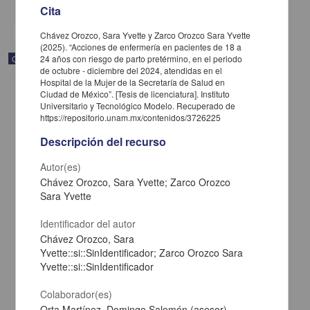
share
Cita
Chávez Orozco, Sara Yvette y Zarco Orozco Sara Yvette
(2025). “Acciones de enfermería en pacientes de 18 a
Correspondencia postal
24 años con riesgo de parto pretérmino, en el periodo
de octubre - diciembre del 2024, atendidas en el
Hospital de la Mujer de la Secretaría de Salud en
Ciudad de México”. [Tesis de licenciatura]. Instituto
Universitario y Tecnológico Modelo. Recuperado de
https://repositorio.unam.mx/contenidos/3726225
Descripción del recurso
Autor(es)
Chávez Orozco, Sara Yvette; Zarco Orozco
Sara Yvette
Identificador del autor
Chávez Orozco, Sara
Yvette::si::SinIdentificador; Zarco Orozco Sara
Carta de José María Maytorena a Francisco I. Madero en la que
Yvette::si::SinIdentificador
informa se irá a la costa por prescripción médica
Maytorena, José María
Colaborador(es)
[sin fecha]
Orta Martínez, Domingo Salomón (asesor)