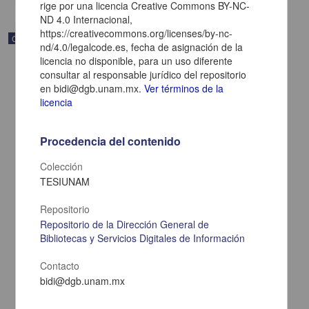
rige por una licencia Creative Commons BY-NC-
ND 4.0 Internacional,
https://creativecommons.org/licenses/by-nc-
Correspondencia postal
nd/4.0/legalcode.es, fecha de asignación de la
licencia no disponible, para un uso diferente
consultar al responsable jurídico del repositorio
en bidi@dgb.unam.mx.
Ver términos de la
licencia
Procedencia del contenido
Colección
TESIUNAM
Repositorio
Repositorio de la Dirección General de
Bibliotecas y Servicios Digitales de Información
Carta de Zeferino Pérez, el general Antonio Rábago se encuentra
en la ranchería de Samalayuca
Contacto
Pérez, Zeferino
[sin fecha]
bidi@dgb.unam.mx
Multidisciplina