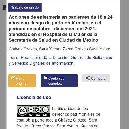
Trabajo de grado
Correspondencia postal
Acciones de enfermería en pacientes de 18 a 24
años con riesgo de parto pretérmino, en el
periodo de octubre - diciembre del 2024,
atendidas en el Hospital de la Mujer de la
Secretaría de Salud en Ciudad de México
Chávez Orozco, Sara Yvette; Zarco Orozco Sara Yvette
Tesis
(
Repositorio de la Dirección General de Bibliotecas
y Servicios Digitales de Información
)
Ficha
Contenido
share
Compartir
original
completo
Carta de H. C. Pitman a Francisco I. Madero en la que le solicita
Licencia de uso
una fotografía
Pitman, H. C.
La titularidad de los
[sin fecha]
Multidisciplina
derechos patrimoniales de
esta obra pertenece a Chávez Orozco, Sara
share
Yvette; Zarco Orozco Sara Yvette. Su uso se