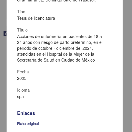
Multidisciplina
share
Tipo
Tesis de licenciatura
Título
Correspondencia postal
Acciones de enfermería en pacientes de 18 a
24 años con riesgo de parto pretérmino, en el
periodo de octubre - diciembre del 2024,
atendidas en el Hospital de la Mujer de la
Secretaría de Salud en Ciudad de México
Fecha
2025
Idioma
spa
Enlaces
Carta de Francisco Martínez Baca a Francisco I. Madero
Ficha original
felicitándolo por el triunfo de la causa
Martínez Baca, Francisco