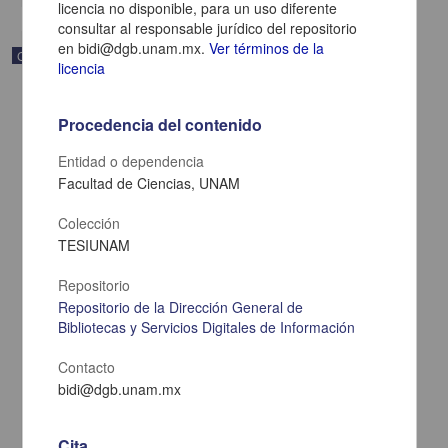
licencia no disponible, para un uso diferente
consultar al responsable jurídico del repositorio
en bidi@dgb.unam.mx.
Ver términos de la
Correspondencia postal
licencia
Procedencia del contenido
Entidad o dependencia
Facultad de Ciencias, UNAM
Colección
TESIUNAM
Repositorio
Repositorio de la Dirección General de
Bibliotecas y Servicios Digitales de Información
Carta de Zeferino Pérez, el general Antonio Rábago se encuentra
en la ranchería de Samalayuca
Contacto
Pérez, Zeferino
bidi@dgb.unam.mx
[sin fecha]
Multidisciplina
Cita