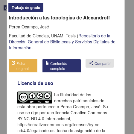
Trabajo de grado
Correspondencia postal
Introducción a las topologías de Alexandroff
Perea Ocampo, José
Facultad de Ciencias, UNAM,
Tesis
(
Repositorio de la
Dirección General de Bibliotecas y Servicios Digitales de
Información
)
Ficha
Contenido
share
Compartir
original
completo
Licencia de uso
La titularidad de los
Carta de H. C. Pitman a Francisco I. Madero en la que le solicita
derechos patrimoniales de
una fotografía
esta obra pertenece a Perea Ocampo, José. Su
Pitman, H. C.
uso se rige por una licencia Creative Commons
[sin fecha]
Multidisciplina
BY-NC-ND 4.0 Internacional,
https://creativecommons.org/licenses/by-nc-
share
nd/4.0/legalcode.es, fecha de asignación de la