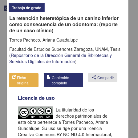
Trabajo de grado
Correspondencia postal
La retención heteretópica de un canino inferior
como consecuencia de un odontoma: (reporte
de un caso clínico)
Torres Pacheco, Ariana Guadalupe
Facultad de Estudios Superiores Zaragoza, UNAM,
Tesis
(
Repositorio de la Dirección General de Bibliotecas y
Servicios Digitales de Información
)
Ficha
Contenido
share
Compartir
original
completo
Licencia de uso
Carta de H. C. Pitman a Francisco I. Madero en la que le solicita
una fotografía
La titularidad de los
Pitman, H. C.
derechos patrimoniales de
[sin fecha]
Multidisciplina
esta obra pertenece a Torres Pacheco, Ariana
Guadalupe. Su uso se rige por una licencia
share
Creative Commons BY-NC-ND 4.0 Internacional,