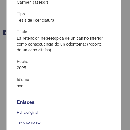
Multidisciplina
Carmen (asesor)
share
Tipo
Tesis de licenciatura
Título
Correspondencia postal
La retención heteretópica de un canino inferior
como consecuencia de un odontoma: (reporte
de un caso clínico)
Fecha
2025
Idioma
spa
Enlaces
Ficha original
Carta de Francisco Martínez Baca a Francisco I. Madero
Texto completo
felicitándolo por el triunfo de la causa
Martínez Baca, Francisco