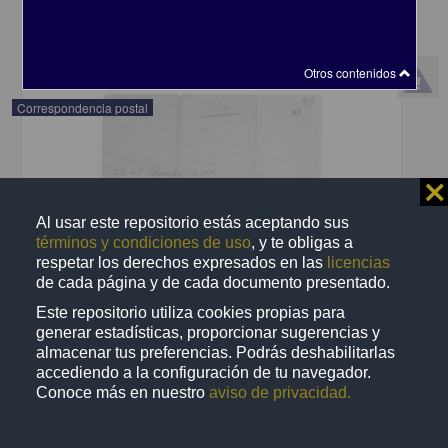
share
Otros contenidos
Correspondencia postal
⨯
Al usar este repositorio estás aceptando sus
términos y condiciones de uso
, y te obligas a
respetar los derechos expresados en las
licencias
de cada página y de cada documento presentado.
Este repositorio utiliza cookies propias para
generar estadísticas, proporcionar sugerencias y
almacenar tus preferencias. Podrás deshabilitarlas
accediendo a la configuración de tu navegador.
Conoce más en nuestro
aviso de privacidad.
Recomienda José Lopp a Jesús Duarte
Lopp, José
[sin fecha]