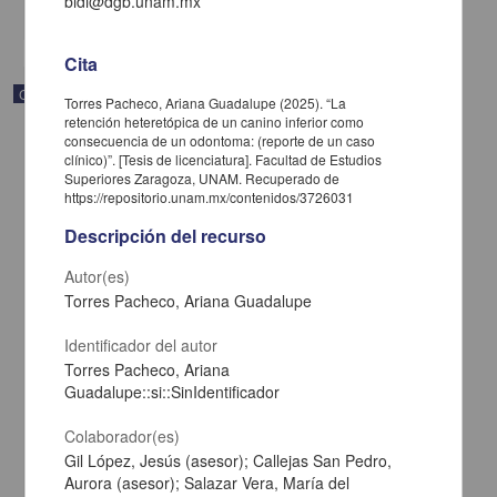
bidi@dgb.unam.mx
share
Cita
Correspondencia postal
Torres Pacheco, Ariana Guadalupe (2025). “La
retención heteretópica de un canino inferior como
consecuencia de un odontoma: (reporte de un caso
clínico)”. [Tesis de licenciatura]. Facultad de Estudios
Superiores Zaragoza, UNAM. Recuperado de
https://repositorio.unam.mx/contenidos/3726031
Descripción del recurso
Autor(es)
Torres Pacheco, Ariana Guadalupe
Identificador del autor
Torres Pacheco, Ariana
Guadalupe::si::SinIdentificador
Carta de José María Maytorena a Francisco I. Madero en la que
Colaborador(es)
informa se irá a la costa por prescripción médica
Gil López, Jesús (asesor); Callejas San Pedro,
Maytorena, José María
[sin fecha]
Aurora (asesor); Salazar Vera, María del