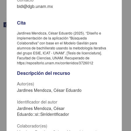
share
bidi@dgb.unam.mx
Cita
Correspondencia postal
Jardines Mendoza, César Eduardo (2025). “Diseño e
implementación de la aplicación "Búsqueda
Colaborativa" con base en el Modelo Gavilán para
alumnos de bachillerato usando la metodología iterativa
del grupo ESIE, ICAT - UNAM”. [Tesis de licenciatura].
Facultad de Ciencias, UNAM. Recuperado de
https://repositorio.unam.mx/contenidos/3726012
Descripción del recurso
Autor(es)
Jardines Mendoza, César Eduardo
Identificador del autor
Jardines Mendoza, César
Carta de José María Maytorena a Francisco I. Madero en la que
Eduardo::si::SinIdentificador
informa se irá a la costa por prescripción médica
Maytorena, José María
Colaborador(es)
[sin fecha]