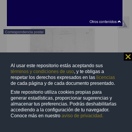
share
Otros contenidos
Correspondencia postal
⨯
Al usar este repositorio estás aceptando sus
términos y condiciones de uso
, y te obligas a
respetar los derechos expresados en las
licencias
de cada página y de cada documento presentado.
Este repositorio utiliza cookies propias para
generar estadísticas, proporcionar sugerencias y
almacenar tus preferencias. Podrás deshabilitarlas
accediendo a la configuración de tu navegador.
Conoce más en nuestro
aviso de privacidad.
Recomienda José Lopp a Jesús Duarte
Lopp, José
[sin fecha]