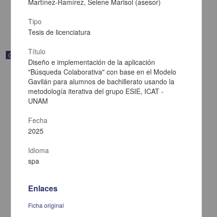
Multidisciplina
Martínez-Ramírez, Selene Marisol (asesor)
share
Tipo
Tesis de licenciatura
Título
Correspondencia postal
Diseño e implementación de la aplicación
"Búsqueda Colaborativa" con base en el Modelo
Gavilán para alumnos de bachillerato usando la
metodología iterativa del grupo ESIE, ICAT -
UNAM
Fecha
2025
Idioma
spa
Enlaces
Carta de Francisco Martínez Baca a Francisco I. Madero
felicitándolo por el triunfo de la causa
Ficha original
Martínez Baca, Francisco