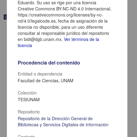
Eduardo. Su uso se rige por una licencia
Creative Commons BY-NC-ND 4.0 Internacional,
https://creativecommons.org/licenses/by-nc-
Correspondencia postal
nd/4.0/legalcode.es, fecha de asignación de la
licencia no disponible, para un uso diferente
consultar al responsable jurídico del repositorio
en bidi@dgb.unam.mx.
Ver términos de la
licencia
Procedencia del contenido
Entidad o dependencia
Facultad de Ciencias, UNAM
Colección
TESIUNAM
Carta de Zeferino Pérez, el general Antonio Rábago se encuentra
Repositorio
en la ranchería de Samalayuca
Repositorio de la Dirección General de
Pérez, Zeferino
[sin fecha]
Bibliotecas y Servicios Digitales de Información
Multidisciplina
Contacto