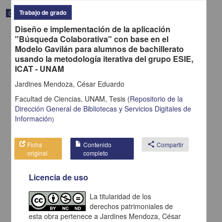
Trabajo de grado
Correspondencia postal
Diseño e implementación de la aplicación
"Búsqueda Colaborativa" con base en el
Modelo Gavilán para alumnos de bachillerato
usando la metodología iterativa del grupo ESIE,
ICAT - UNAM
Jardines Mendoza, César Eduardo
Facultad de Ciencias, UNAM,
Tesis
(
Repositorio de la
Dirección General de Bibliotecas y Servicios Digitales de
Información
)
Ficha
Contenido
share
Compartir
original
completo
Carta de H. C. Pitman a Francisco I. Madero en la que le solicita
una fotografía
Licencia de uso
Pitman, H. C.
[sin fecha]
Multidisciplina
La titularidad de los
derechos patrimoniales de
share
esta obra pertenece a Jardines Mendoza, César