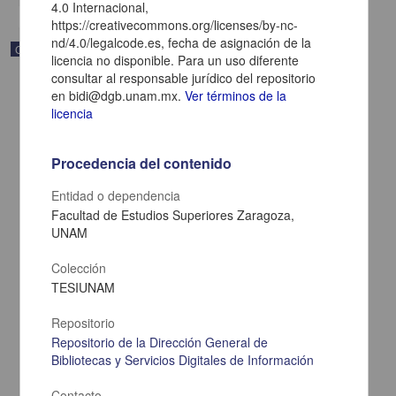
4.0 Internacional,
https://creativecommons.org/licenses/by-nc-
nd/4.0/legalcode.es, fecha de asignación de la
Correspondencia postal
licencia no disponible. Para un uso diferente
consultar al responsable jurídico del repositorio
en bidi@dgb.unam.mx.
Ver términos de la
licencia
Procedencia del contenido
Entidad o dependencia
Facultad de Estudios Superiores Zaragoza,
UNAM
Colección
TESIUNAM
Carta de Zeferino Pérez, el general Antonio Rábago se encuentra
Repositorio
en la ranchería de Samalayuca
Repositorio de la Dirección General de
Pérez, Zeferino
[sin fecha]
Bibliotecas y Servicios Digitales de Información
Multidisciplina
Contacto