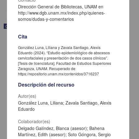
share
Dirección General de Bibliotecas, UNAM en
http://www.dgb.unam.mx/index.php/quienes-
somos/dudas-y-comentarios
Correspondencia postal
Cita
González Luna, Liliana y Zavala Santiago, Alexis
Eduardo (2024). “Estudio epidemiológico de abscesos
cervicofaciales y presentación de dos casos clínicos”.
[Tesis de licenciatura]. Facultad de Estudios Superiores
Zaragoza, UNAM. Recuperado de
https://repositorio.unam.mx/contenidos/3716237
Descripción del recurso
Autor(es)
González Luna, Liliana; Zavala Santiago, Alexis
Eduardo
Carta de José María Maytorena a Francisco I. Madero en la que
Colaborador(es)
informa se irá a la costa por prescripción médica
Delgado Galíndez, Blanca (asesor); Bahena
Maytorena, José María
Martínez, Edith (asesor); Soto Góngora, Sergio
[sin fecha]