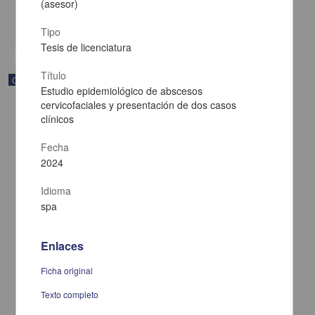
Multidisciplina
(asesor)
share
Tipo
Tesis de licenciatura
Título
Correspondencia postal
Estudio epidemiológico de abscesos
cervicofaciales y presentación de dos casos
clínicos
Fecha
2024
Idioma
spa
Enlaces
Ficha original
Carta de Francisco Martínez Baca a Francisco I. Madero
Texto completo
felicitándolo por el triunfo de la causa
Martínez Baca, Francisco