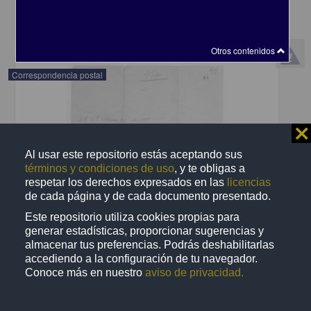
share
Otros contenidos
Correspondencia postal
⨯
Al usar este repositorio estás aceptando sus
términos y condiciones de uso
, y te obligas a
respetar los derechos expresados en las
licencias
de cada página y de cada documento presentado.
Este repositorio utiliza cookies propias para
generar estadísticas, proporcionar sugerencias y
almacenar tus preferencias. Podrás deshabilitarlas
accediendo a la configuración de tu navegador.
Conoce más en nuestro
aviso de privacidad.
Recomienda José Lopp a Jesús Duarte
Lopp, José
[sin fecha]