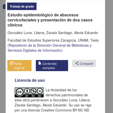
Trabajo de grado
Correspondencia postal
Estudio epidemiológico de abscesos
cervicofaciales y presentación de dos casos
clínicos
González Luna, Liliana; Zavala Santiago, Alexis Eduardo
Facultad de Estudios Superiores Zaragoza, UNAM,
Tesis
(
Repositorio de la Dirección General de Bibliotecas y
Servicios Digitales de Información
)
Ficha
Contenido
share
Compartir
original
completo
Licencia de uso
Carta de H. C. Pitman a Francisco I. Madero en la que le solicita
una fotografía
La titularidad de los
Pitman, H. C.
derechos patrimoniales de
[sin fecha]
Multidisciplina
esta obra pertenecen a González Luna, Liliana;
Zavala Santiago, Alexis Eduardo. Su uso se rige
share
por una licencia Creative Commons BY-NC-ND