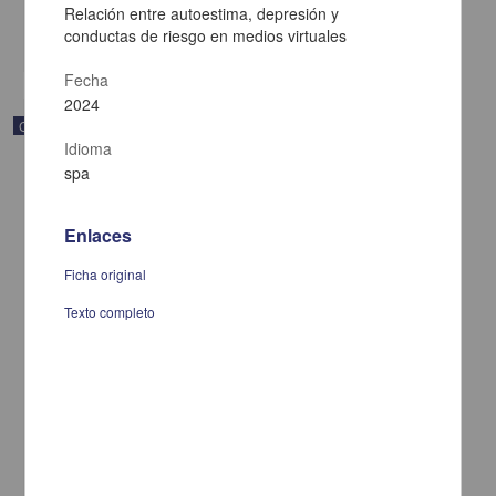
Multidisciplina
Relación entre autoestima, depresión y
conductas de riesgo en medios virtuales
share
Fecha
2024
Correspondencia postal
Idioma
spa
Enlaces
Ficha original
Texto completo
Carta de Francisco Martínez Baca a Francisco I. Madero
felicitándolo por el triunfo de la causa
Martínez Baca, Francisco