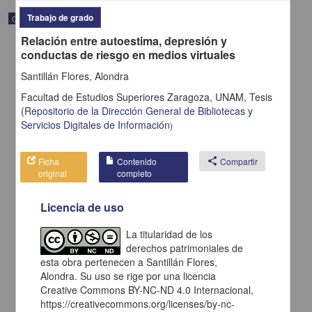
Trabajo de grado
Correspondencia postal
Relación entre autoestima, depresión y
conductas de riesgo en medios virtuales
Santillán Flores, Alondra
Facultad de Estudios Superiores Zaragoza, UNAM,
Tesis
(
Repositorio de la Dirección General de Bibliotecas y
Servicios Digitales de Información
)
Ficha
Contenido
share
Compartir
original
completo
Licencia de uso
Carta de H. C. Pitman a Francisco I. Madero en la que le solicita
La titularidad de los
una fotografía
derechos patrimoniales de
Pitman, H. C.
esta obra pertenecen a Santillán Flores,
[sin fecha]
Multidisciplina
Alondra. Su uso se rige por una licencia
Creative Commons BY-NC-ND 4.0 Internacional,
share
https://creativecommons.org/licenses/by-nc-