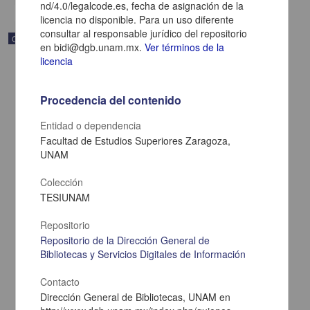
nd/4.0/legalcode.es, fecha de asignación de la
licencia no disponible. Para un uso diferente
consultar al responsable jurídico del repositorio
Correspondencia postal
en bidi@dgb.unam.mx.
Ver términos de la
licencia
Procedencia del contenido
Entidad o dependencia
Facultad de Estudios Superiores Zaragoza,
UNAM
Colección
TESIUNAM
Repositorio
Repositorio de la Dirección General de
Carta de Zeferino Pérez, el general Antonio Rábago se encuentra
en la ranchería de Samalayuca
Bibliotecas y Servicios Digitales de Información
Pérez, Zeferino
[sin fecha]
Contacto
Multidisciplina
Dirección General de Bibliotecas, UNAM en