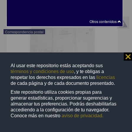
share
Otros contenidos
Correspondencia postal
⨯
Al usar este repositorio estás aceptando sus
términos y condiciones de uso
, y te obligas a
respetar los derechos expresados en las
licencias
de cada página y de cada documento presentado.
Este repositorio utiliza cookies propias para
generar estadísticas, proporcionar sugerencias y
almacenar tus preferencias. Podrás deshabilitarlas
accediendo a la configuración de tu navegador.
Conoce más en nuestro
aviso de privacidad.
Recomienda José Lopp a Jesús Duarte
Lopp, José
[sin fecha]