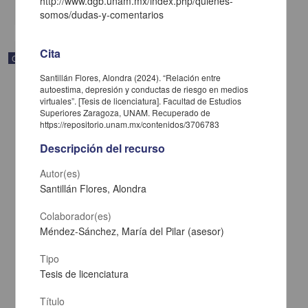
http://www.dgb.unam.mx/index.php/quienes-
share
somos/dudas-y-comentarios
Cita
Correspondencia postal
Santillán Flores, Alondra (2024). “Relación entre
autoestima, depresión y conductas de riesgo en medios
virtuales”. [Tesis de licenciatura]. Facultad de Estudios
Superiores Zaragoza, UNAM. Recuperado de
https://repositorio.unam.mx/contenidos/3706783
Descripción del recurso
Autor(es)
Santillán Flores, Alondra
Colaborador(es)
Méndez-Sánchez, María del Pilar (asesor)
Tipo
Carta de José María Maytorena a Francisco I. Madero en la que
informa se irá a la costa por prescripción médica
Tesis de licenciatura
Maytorena, José María
[sin fecha]
Título