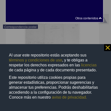
share
Otros contenidos
Correspondencia postal
⨯
Al usar este repositorio estás aceptando sus
términos y condiciones de uso
, y te obligas a
respetar los derechos expresados en las
licencias
de cada página y de cada documento presentado.
Este repositorio utiliza cookies propias para
generar estadísticas, proporcionar sugerencias y
almacenar tus preferencias. Podrás deshabilitarlas
accediendo a la configuración de tu navegador.
Conoce más en nuestro
aviso de privacidad.
Recomienda José Lopp a Jesús Duarte
Lopp, José
[sin fecha]