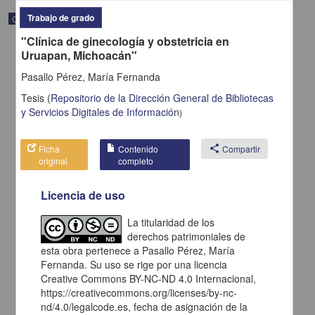
Trabajo de grado
Correspondencia postal
"Clínica de ginecología y obstetricia en
Uruapan, Michoacán"
Pasallo Pérez, María Fernanda
Tesis
(
Repositorio de la Dirección General de Bibliotecas
y Servicios Digitales de Información
)
Ficha
Contenido
share
Compartir
original
completo
Licencia de uso
La titularidad de los
Carta de H. C. Pitman a Francisco I. Madero en la que le solicita
derechos patrimoniales de
una fotografía
esta obra pertenece a Pasallo Pérez, María
Pitman, H. C.
Fernanda. Su uso se rige por una licencia
[sin fecha]
Multidisciplina
Creative Commons BY-NC-ND 4.0 Internacional,
https://creativecommons.org/licenses/by-nc-
share
nd/4.0/legalcode.es, fecha de asignación de la