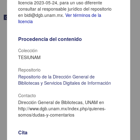
licencia 2023-05-24, para un uso diferente
consultar al responsable jurídico del repositorio
en bidi@dgb.unam.mx.
Ver términos de la
Correspondencia postal
licencia
Procedencia del contenido
Colección
TESIUNAM
Repositorio
Repositorio de la Dirección General de
Bibliotecas y Servicios Digitales de Información
Contacto
Dirección General de Bibliotecas, UNAM en
http://www.dgb.unam.mx/index.php/quienes-
Carta de Zeferino Pérez, el general Antonio Rábago se encuentra
en la ranchería de Samalayuca
somos/dudas-y-comentarios
Pérez, Zeferino
[sin fecha]
Cita
Multidisciplina