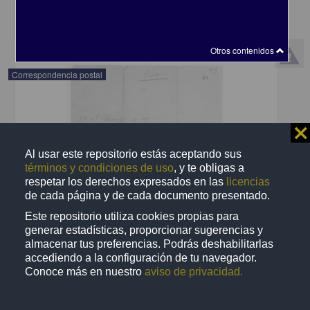
share
Otros contenidos
Correspondencia postal
⨯
Al usar este repositorio estás aceptando sus
términos y condiciones de uso
, y te obligas a
respetar los derechos expresados en las
licencias
de cada página y de cada documento presentado.
Este repositorio utiliza cookies propias para
generar estadísticas, proporcionar sugerencias y
almacenar tus preferencias. Podrás deshabilitarlas
accediendo a la configuración de tu navegador.
Conoce más en nuestro
aviso de privacidad.
Recomienda José Lopp a Jesús Duarte
Lopp, José
[sin fecha]