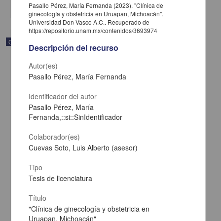
share
Pasallo Pérez, María Fernanda (2023). "Clínica de
ginecología y obstetricia en Uruapan, Michoacán".
Universidad Don Vasco A.C.. Recuperado de
https://repositorio.unam.mx/contenidos/3693974
Correspondencia postal
Descripción del recurso
Autor(es)
Pasallo Pérez, María Fernanda
Identificador del autor
Pasallo Pérez, María
Fernanda,::si::SinIdentificador
Colaborador(es)
Cuevas Soto, Luis Alberto (asesor)
Tipo
Tesis de licenciatura
Carta de José María Maytorena a Francisco I. Madero en la que
informa se irá a la costa por prescripción médica
Título
Maytorena, José María
"Clínica de ginecología y obstetricia en
[sin fecha]
Uruapan, Michoacán"