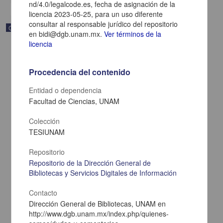
nd/4.0/legalcode.es, fecha de asignación de la
licencia 2023-05-25, para un uso diferente
consultar al responsable jurídico del repositorio
Correspondencia postal
en bidi@dgb.unam.mx.
Ver términos de la
licencia
Procedencia del contenido
Entidad o dependencia
Facultad de Ciencias, UNAM
Colección
TESIUNAM
Repositorio
Repositorio de la Dirección General de
Bibliotecas y Servicios Digitales de Información
Carta de Zeferino Pérez, el general Antonio Rábago se encuentra
en la ranchería de Samalayuca
Contacto
Pérez, Zeferino
[sin fecha]
Dirección General de Bibliotecas, UNAM en
Multidisciplina
http://www.dgb.unam.mx/index.php/quienes-