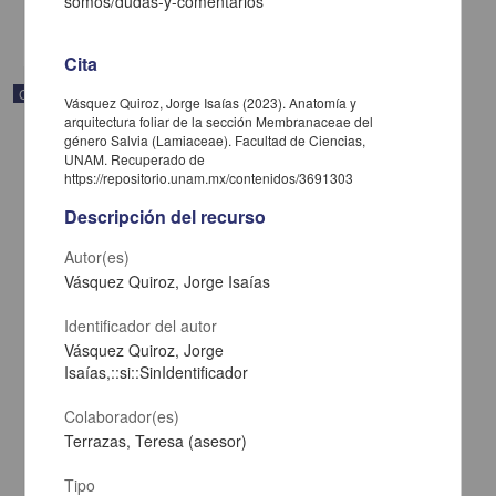
somos/dudas-y-comentarios
share
Cita
Correspondencia postal
Vásquez Quiroz, Jorge Isaías (2023). Anatomía y
arquitectura foliar de la sección Membranaceae del
género Salvia (Lamiaceae). Facultad de Ciencias,
UNAM. Recuperado de
https://repositorio.unam.mx/contenidos/3691303
Descripción del recurso
Autor(es)
Vásquez Quiroz, Jorge Isaías
Identificador del autor
Vásquez Quiroz, Jorge
Isaías,::si::SinIdentificador
Colaborador(es)
Carta de José María Maytorena a Francisco I. Madero en la que
informa se irá a la costa por prescripción médica
Terrazas, Teresa (asesor)
Maytorena, José María
[sin fecha]
Tipo