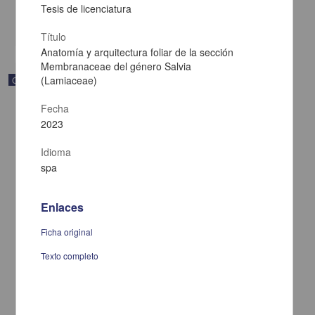
Multidisciplina
Tesis de licenciatura
share
Título
Anatomía y arquitectura foliar de la sección
Membranaceae del género Salvia
(Lamiaceae)
Correspondencia postal
Fecha
2023
Idioma
spa
Enlaces
Ficha original
Texto completo
Carta de Francisco Martínez Baca a Francisco I. Madero
felicitándolo por el triunfo de la causa
Martínez Baca, Francisco