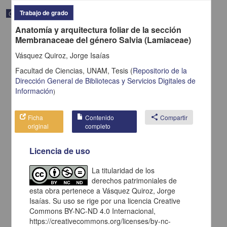
Trabajo de grado
Correspondencia postal
Anatomía y arquitectura foliar de la sección
Membranaceae del género Salvia (Lamiaceae)
Vásquez Quiroz, Jorge Isaías
Facultad de Ciencias, UNAM,
Tesis
(
Repositorio de la
Dirección General de Bibliotecas y Servicios Digitales de
Información
)
Ficha
Contenido
share
Compartir
original
completo
Licencia de uso
Carta de H. C. Pitman a Francisco I. Madero en la que le solicita
La titularidad de los
una fotografía
derechos patrimoniales de
Pitman, H. C.
esta obra pertenece a Vásquez Quiroz, Jorge
[sin fecha]
Multidisciplina
Isaías. Su uso se rige por una licencia Creative
Commons BY-NC-ND 4.0 Internacional,
share
https://creativecommons.org/licenses/by-nc-