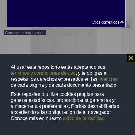
share
Otros contenidos
Correspondencia postal
⨯
Al usar este repositorio estás aceptando sus
términos y condiciones de uso
, y te obligas a
respetar los derechos expresados en las
licencias
de cada página y de cada documento presentado.
Este repositorio utiliza cookies propias para
generar estadísticas, proporcionar sugerencias y
almacenar tus preferencias. Podrás deshabilitarlas
accediendo a la configuración de tu navegador.
Conoce más en nuestro
aviso de privacidad.
Recomienda José Lopp a Jesús Duarte
Lopp, José
[sin fecha]