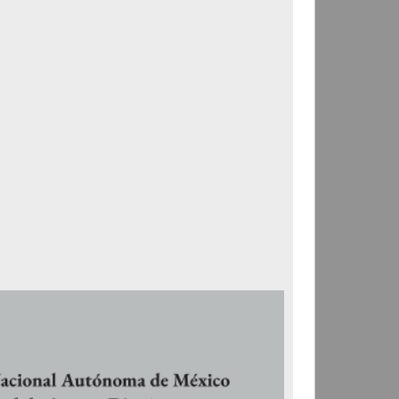
Correspondencia postal
Carta donde le suplican
ordene la libertad de José
Flores Alatorre
Maldonado, Manuel
[sin fecha]