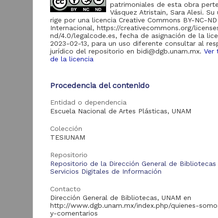
de Información
patrimoniales de esta obra pert
Vásquez Atristain, Sara Alesi. Su
Biblioteca y
rige por una licencia Creative Commons BY-NC-ND
Hemeroteca
Internacional, https://creativecommons.org/licens
438,985
Nacional Digital de
nd/4.0/legalcode.es, fecha de asignación de la lic
México
2023-02-13, para un uso diferente consultar al re
jurídico del repositorio en bidi@dgb.unam.mx.
Ver 
Revistas UNAM
89,475
de la licencia
N
Repositorio del
l
Instituto de
L
Procedencia del contenido
Investigaciones
23,758
Jurídicas "RU
M
Jurídicas"
Entidad o dependencia
[
Escuela Nacional de Artes Plásticas, UNAM
M
Repositorio del
Instituto de
5,334
Colección
Investigaciones
TESIUNAM
Sociales "RUD-IIS"
Repositorio Memoria
Repositorio
Institucional del
Repositorio de la Dirección General de Bibliotecas
Centro de
Servicios Digitales de Información
4,214
Investigaciones sobre
América del Norte
Contacto
"MiCISAN"
Cor
Dirección General de Bibliotecas, UNAM en
ver más
http://www.dgb.unam.mx/index.php/quienes-somo
y-comentarios