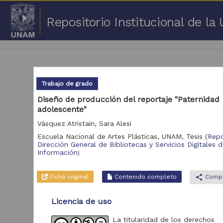
Repositorio Institucional de l
Trabajo de grado
Diseño de producción del reportaje "Paternidad
adolescente"
1 -
Vásquez Atristain, Sara Alesi
Repositorio
Escuela Nacional de Artes Plásticas, UNAM,
Tesis
(
Repo
Cor
Dirección General de Bibliotecas y Servicios Digitales 
Información
)
Portal de Datos
Abiertos UNAM,
2,045,979
Colecciones
Ficha original
Contenido completo
share
Compa
Universitarias
Repositorio de la
Licencia de uso
Dirección General de
Bibliotecas y
569,855
Servicios Digitales
La titularidad de los derechos