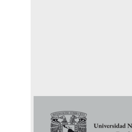
respondencia postal
Correspondencia postal
elegrama de Feliciano
Carta de Refugio Rivera a Luis
avera a Francisco I. Madero
A. García
n que lo felicita a él y al...
avero, Feliciano
Rivera, Refugio
sin fecha]
[sin fecha]