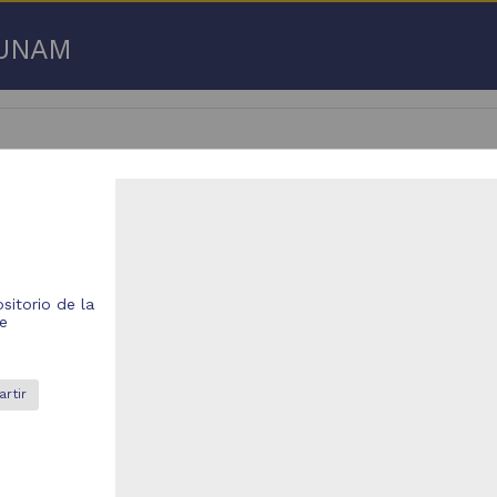
a UNAM
 50 de
3,192,753 resultados
sitorio de la
respondencia postal
Correspondencia postal
de
rtir