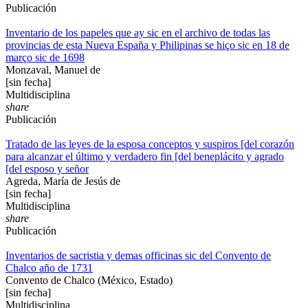
Publicación
Inventario de los papeles que ay sic en el archivo de todas las
provincias de esta Nueva España y Philipinas se hiço sic en 18 de
março sic de 1698
Monzaval, Manuel de
[sin fecha]
Multidisciplina
share
Publicación
Tratado de las leyes de la esposa conceptos y suspiros [del corazón
para alcanzar el último y verdadero fin [del beneplácito y agrado
[del esposo y señor
Agreda, María de Jesús de
[sin fecha]
Multidisciplina
share
Publicación
Inventarios de sacristia y demas officinas sic del Convento de
Chalco año de 1731
Convento de Chalco (México, Estado)
[sin fecha]
Multidisciplina