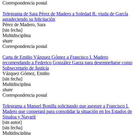
Correspondencia postal
Telegrama de Sara Pérez de Madero a Soledad R. viuda de García
agradeciendo su felicitación
Pérez de Madero, Sara
[sin fecha]
Multidisciplina
share
Correspondencia postal
Carta de Emilio Vázquez Gómez a Francisco I. Madero
recomendando a Federico González Garza para desempeñarse como
Subsecretario de Justicia
Vázquez Gómez, Emilio
[sin fecha]
Multidisciplina
share
Correspondencia postal
Telegrama a Manuel Bonilla solicitando que asegure a Francisco I.
Madero que cooperará para consolidar la situación en los Estados de
Sinaloa y Nayarit
[sin autor]
[sin fecha]
Multidisciplina