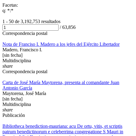
Facetas:
q: *:*
1 - 50 de
3,192,753 resultados
/
63,856
Correspondencia postal
Nota de Franciso I. Madero a los jefes del Ejército Libertador
Madero, Francisco I.
[sin fecha]
Multidisciplina
share
Correspondencia postal
Carta de José María Maytorena, presenta al comandante Juan
Antonio García
Maytorena, José María
[sin fecha]
Multidisciplina
share
Publicación
Bibliotheca benediction-mauriana: acu De ortu, vitis, et scriptis
patrum benedictinorum e celeberrima congregatione S Mauri in