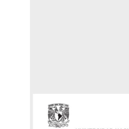
mecanismo
rica por
trica en
respondencia postal
Correspondencia postal
elegrama de Feliciano
Carta de Refugio Rivera a Luis
avera a Francisco I. Madero
A. García
n que lo felicita a él y al...
avero, Feliciano
Rivera, Refugio
sin fecha]
[sin fecha]