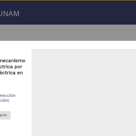
a UNAM
o mecanismo
ctrica por
 50 de
3,192,753 resultados
éctrica en
respondencia postal
Correspondencia postal
irección
ción
)
rtir