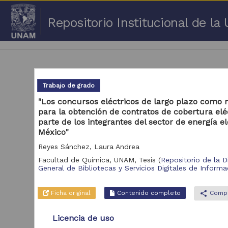
Repositorio Institucional de l
Trabajo de grado
"Los concursos eléctricos de largo plazo com
para la obtención de contratos de cobertura elé
1 -
parte de los integrantes del sector de energía el
México"
Repositorio
Cor
Reyes Sánchez, Laura Andrea
Facultad de Química, UNAM,
Tesis
(
Repositorio de la D
Portal de Datos
General de Bibliotecas y Servicios Digitales de Informa
Abiertos UNAM,
2,045,979
Colecciones
Universitarias
Ficha original
Contenido completo
share
Compa
Repositorio de la
Dirección General de
Bibliotecas y
569,855
Licencia de uso
Servicios Digitales