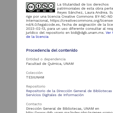
de Información
La titularidad de los derechos
patrimoniales de esta obra pert
Biblioteca y
Reyes Sánchez, Laura Andrea. S
Hemeroteca
438,985
rige por una licencia Creative Commons BY-NC-ND
Nacional Digital de
Internacional, https://creativecommons.org/licens
México
nd/4.0/legalcode.es, fecha de asignación de la lic
2023-02-13, para un uso diferente consultar al re
Revistas UNAM
89,475
jurídico del repositorio en bidi@dgb.unam.mx.
Ver 
N
Repositorio del
de la licencia
l
Instituto de
L
Investigaciones
23,758
Jurídicas "RU
Procedencia del contenido
M
Jurídicas"
[
M
Entidad o dependencia
Repositorio del
Instituto de
Facultad de Química, UNAM
5,334
Investigaciones
Sociales "RUD-IIS"
Colección
TESIUNAM
Repositorio Memoria
Institucional del
Repositorio
Centro de
4,214
Repositorio de la Dirección General de Bibliotecas
Investigaciones sobre
Servicios Digitales de Información
América del Norte
"MiCISAN"
Cor
Contacto
ver más
Dirección General de Bibliotecas, UNAM en
http://www.dgb.unam.mx/index.php/quienes-somo