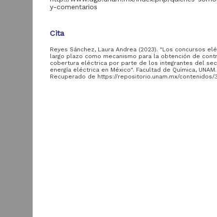
y-comentarios
Acervo
Cita
Colecciones
Reyes Sánchez, Laura Andrea (2023). "Los concursos elé
Universitarias
2,045,979
largo plazo como mecanismo para la obtención de cont
Digitales
cobertura eléctrica por parte de los integrantes del se
energía eléctrica en México". Facultad de Química, UNAM.
Tesis
569,855
Recuperado de https://repositorio.unam.mx/contenidos
Hemeroteca
Descripción del recurso
Nacional Digital de
433,535
México
Autor(es)
Artículos
Reyes Sánchez, Laura Andrea
89,475
T
e
Publicaciones del IIJ
19,278
Identificador del autor
f
Reyes Sánchez, Laura Andrea,::si::SinIdentificador
Biblioteca Nacional
5,450
[
Digital de México
[
Colaborador(es)
M
Archivo fotográfico
Ito, Marco Aurelio (asesor)
4,631
"Mexico Indigena"
Tipo
ver más
Tesis de licenciatura
Título