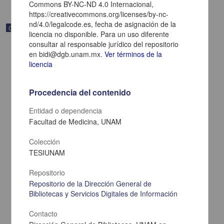
Commons BY-NC-ND 4.0 Internacional,
https://creativecommons.org/licenses/by-nc-
nd/4.0/legalcode.es, fecha de asignación de la
Correspondencia postal
licencia no disponible. Para un uso diferente
consultar al responsable jurídico del repositorio
en bidi@dgb.unam.mx.
Ver términos de la
licencia
Procedencia del contenido
Entidad o dependencia
Facultad de Medicina, UNAM
Colección
TESIUNAM
Repositorio
Carta de Zeferino Pérez, el general Antonio Rábago se encuentra
en la ranchería de Samalayuca
Repositorio de la Dirección General de
Bibliotecas y Servicios Digitales de Información
Pérez, Zeferino
[sin fecha]
Multidisciplina
Contacto