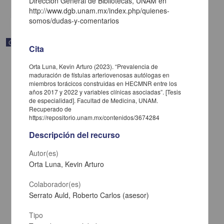
Dirección General de Bibliotecas, UNAM en
share
http://www.dgb.unam.mx/index.php/quienes-
somos/dudas-y-comentarios
Correspondencia postal
Cita
Orta Luna, Kevin Arturo (2023). “Prevalencia de
maduración de fístulas arteriovenosas autólogas en
miembros torácicos construidas en HECMNR entre los
años 2017 y 2022 y variables clínicas asociadas”. [Tesis
de especialidad]. Facultad de Medicina, UNAM.
Recuperado de
https://repositorio.unam.mx/contenidos/3674284
Descripción del recurso
Autor(es)
Orta Luna, Kevin Arturo
Colaborador(es)
Carta de José María Maytorena a Francisco I. Madero en la que
Serrato Auld, Roberto Carlos (asesor)
informa se irá a la costa por prescripción médica
Maytorena, José María
Tipo
[sin fecha]