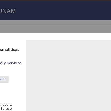
a UNAM
oanalíticas
 50 de
3,192,753 resultados
s y Servicios
respondencia postal
Correspondencia postal
rtir
enece a
. Su uso