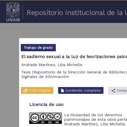
Repositorio Institucional de l
Trabajo de grado
El sadismo sexual a la luz de teorizaciones psic
Andrade Martínez, Lilia Michelle
1 -
Tesis
(
Repositorio de la Dirección General de Biblioteca
Digitales de Información
Repositorio
)
Cor
Portal de Datos
Ficha original
Contenido completo
share
Compa
Abiertos UNAM,
2,045,979
Colecciones
Universitarias
Licencia de uso
Repositorio de la
La titularidad de los derechos
Dirección General de
patrimoniales de esta obra pert
Bibliotecas y
569,855
Andrade Martínez, Lilia Michelle
Servicios Digitales