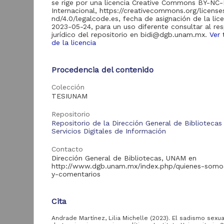
se rige por una licencia Creative Commons BY-NC
de Información
Internacional, https://creativecommons.org/licens
Biblioteca y
nd/4.0/legalcode.es, fecha de asignación de la lic
Hemeroteca
2023-05-24, para un uso diferente consultar al re
438,985
Nacional Digital de
jurídico del repositorio en bidi@dgb.unam.mx.
Ver 
México
de la licencia
Revistas UNAM
89,475
N
Procedencia del contenido
Repositorio del
l
Instituto de
L
Colección
Investigaciones
23,758
Jurídicas "RU
TESIUNAM
M
Jurídicas"
[
Repositorio
M
Repositorio del
Repositorio de la Dirección General de Bibliotecas
Instituto de
5,334
Servicios Digitales de Información
Investigaciones
Sociales "RUD-IIS"
Contacto
Repositorio Memoria
Dirección General de Bibliotecas, UNAM en
Institucional del
http://www.dgb.unam.mx/index.php/quienes-somo
Centro de
y-comentarios
4,214
Investigaciones sobre
América del Norte
"MiCISAN"
Cita
Cor
ver más
Andrade Martínez, Lilia Michelle (2023). El sadismo sexual