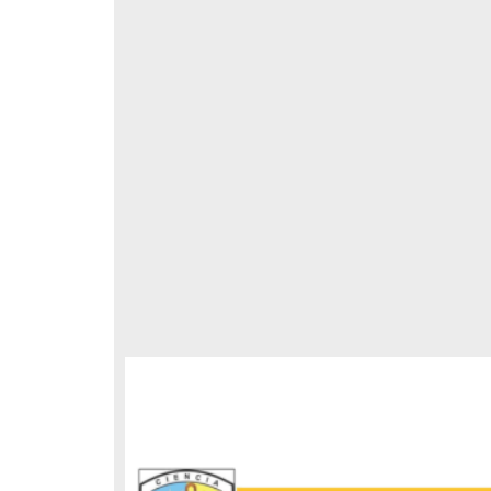
respondencia postal
Correspondencia postal
elegrama de Feliciano
Carta de Refugio Rivera a Luis
avera a Francisco I. Madero
A. García
n que lo felicita a él y al...
avero, Feliciano
Rivera, Refugio
sin fecha]
[sin fecha]