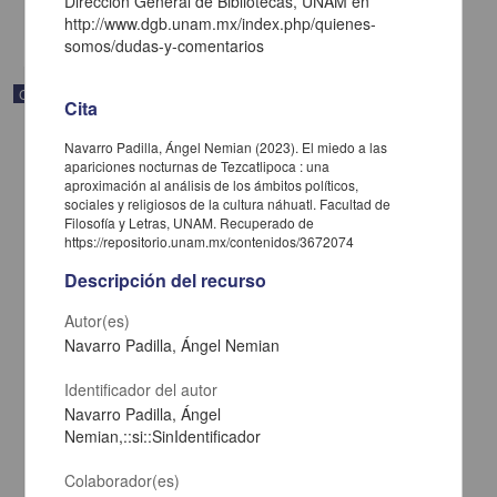
Dirección General de Bibliotecas, UNAM en
share
http://www.dgb.unam.mx/index.php/quienes-
somos/dudas-y-comentarios
Correspondencia postal
Cita
Navarro Padilla, Ángel Nemian (2023). El miedo a las
apariciones nocturnas de Tezcatlipoca : una
aproximación al análisis de los ámbitos políticos,
sociales y religiosos de la cultura náhuatl. Facultad de
Filosofía y Letras, UNAM. Recuperado de
https://repositorio.unam.mx/contenidos/3672074
Descripción del recurso
Autor(es)
Navarro Padilla, Ángel Nemian
Identificador del autor
Navarro Padilla, Ángel
Carta de José María Maytorena a Francisco I. Madero en la que
Nemian,::si::SinIdentificador
informa se irá a la costa por prescripción médica
Maytorena, José María
Colaborador(es)
[sin fecha]