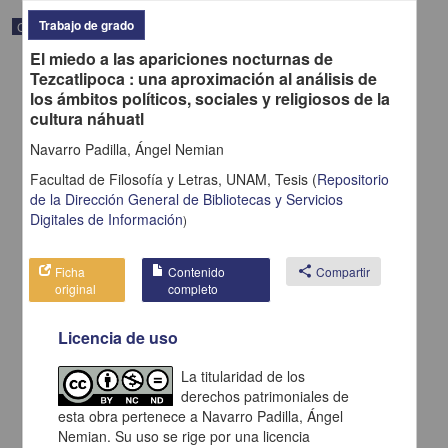
Trabajo de grado
Correspondencia postal
El miedo a las apariciones nocturnas de
Tezcatlipoca : una aproximación al análisis de
los ámbitos políticos, sociales y religiosos de la
cultura náhuatl
Navarro Padilla, Ángel Nemian
Facultad de Filosofía y Letras, UNAM,
Tesis
(
Repositorio
de la Dirección General de Bibliotecas y Servicios
Digitales de Información
)
Ficha
Contenido
share
Compartir
original
completo
Carta de H. C. Pitman a Francisco I. Madero en la que le solicita
Licencia de uso
una fotografía
Pitman, H. C.
La titularidad de los
[sin fecha]
Multidisciplina
derechos patrimoniales de
esta obra pertenece a Navarro Padilla, Ángel
share
Nemian. Su uso se rige por una licencia