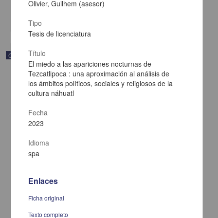
Multidisciplina
Olivier, Guilhem (asesor)
share
Tipo
Tesis de licenciatura
Título
Correspondencia postal
El miedo a las apariciones nocturnas de
Tezcatlipoca : una aproximación al análisis de
los ámbitos políticos, sociales y religiosos de la
cultura náhuatl
Fecha
2023
Idioma
spa
Enlaces
Carta de Francisco Martínez Baca a Francisco I. Madero
Ficha original
felicitándolo por el triunfo de la causa
Texto completo
Martínez Baca, Francisco