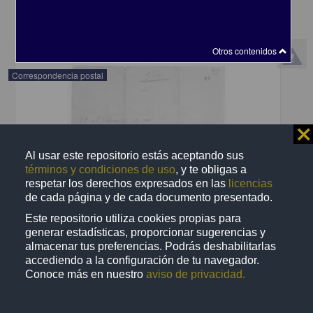
share
Otros contenidos
Correspondencia postal
⨯
Al usar este repositorio estás aceptando sus
términos y condiciones de uso
, y te obligas a
respetar los derechos expresados en las
licencias
de cada página y de cada documento presentado.
Este repositorio utiliza cookies propias para
generar estadísticas, proporcionar sugerencias y
almacenar tus preferencias. Podrás deshabilitarlas
accediendo a la configuración de tu navegador.
Conoce más en nuestro
aviso de privacidad.
Recomienda José Lopp a Jesús Duarte
Lopp, José
[sin fecha]