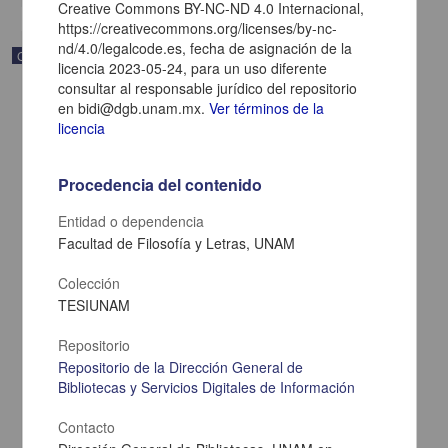
Creative Commons BY-NC-ND 4.0 Internacional,
https://creativecommons.org/licenses/by-nc-
nd/4.0/legalcode.es, fecha de asignación de la
Correspondencia postal
licencia 2023-05-24, para un uso diferente
consultar al responsable jurídico del repositorio
en bidi@dgb.unam.mx.
Ver términos de la
licencia
Procedencia del contenido
Entidad o dependencia
Facultad de Filosofía y Letras, UNAM
Colección
TESIUNAM
Repositorio
Carta de Zeferino Pérez, el general Antonio Rábago se encuentra
en la ranchería de Samalayuca
Repositorio de la Dirección General de
Bibliotecas y Servicios Digitales de Información
Pérez, Zeferino
[sin fecha]
Multidisciplina
Contacto