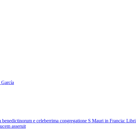
 García
rum benedictinorum e celeberrima congregatione S Mauri in Francia: Lib
lucem asseruit