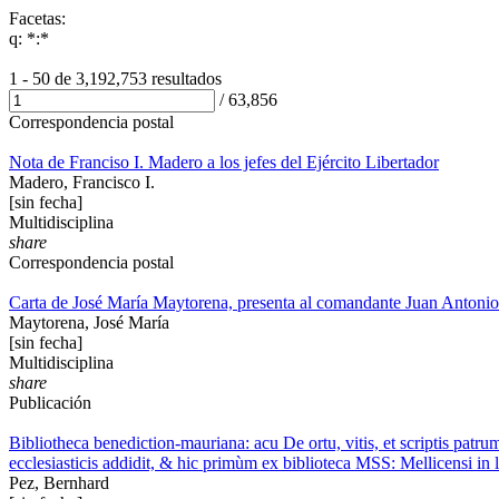
Facetas:
q: *:*
1 - 50 de
3,192,753 resultados
/
63,856
Correspondencia postal
Nota de Franciso I. Madero a los jefes del Ejército Libertador
Madero, Francisco I.
[sin fecha]
Multidisciplina
share
Correspondencia postal
Carta de José María Maytorena, presenta al comandante Juan Antonio
Maytorena, José María
[sin fecha]
Multidisciplina
share
Publicación
Bibliotheca benediction-mauriana: acu De ortu, vitis, et scriptis pat
ecclesiasticis addidit, & hic primùm ex biblioteca MSS: Mellicensi in 
Pez, Bernhard