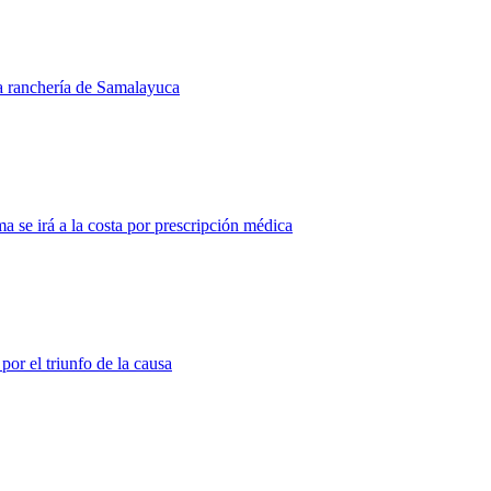
la ranchería de Samalayuca
 se irá a la costa por prescripción médica
or el triunfo de la causa