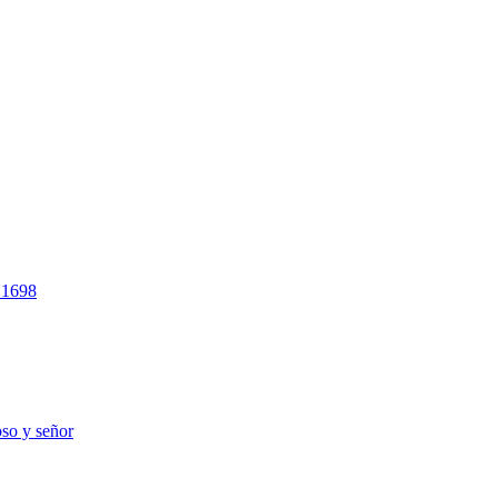
e 1698
oso y señor