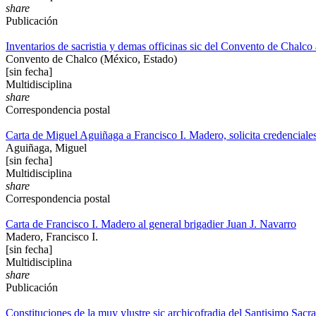
share
Publicación
Inventarios de sacristia y demas officinas sic del Convento de Chalc
Convento de Chalco (México, Estado)
[sin fecha]
Multidisciplina
share
Correspondencia postal
Carta de Miguel Aguiñaga a Francisco I. Madero, solicita credenciales
Aguiñaga, Miguel
[sin fecha]
Multidisciplina
share
Correspondencia postal
Carta de Francisco I. Madero al general brigadier Juan J. Navarro
Madero, Francisco I.
[sin fecha]
Multidisciplina
share
Publicación
Constituciones de la muy ylustre sic archicofradia del Santisimo Sac