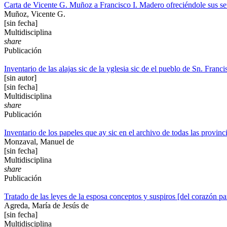
Carta de Vicente G. Muñoz a Francisco I. Madero ofreciéndole sus se
Muñoz, Vicente G.
[sin fecha]
Multidisciplina
share
Publicación
Inventario de las alajas sic de la yglesia sic de el pueblo de Sn. Franc
[sin autor]
[sin fecha]
Multidisciplina
share
Publicación
Inventario de los papeles que ay sic en el archivo de todas las provin
Monzaval, Manuel de
[sin fecha]
Multidisciplina
share
Publicación
Tratado de las leyes de la esposa conceptos y suspiros [del corazón pa
Agreda, María de Jesús de
[sin fecha]
Multidisciplina