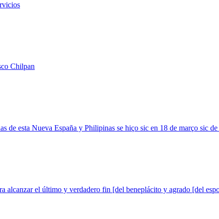
rvicios
isco Chilpan
cias de esta Nueva España y Philipinas se hiço sic en 18 de março sic d
ra alcanzar el último y verdadero fin [del beneplácito y agrado [del esp