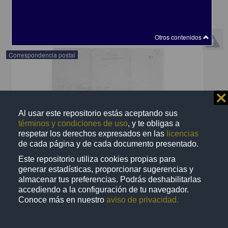
share
Otros contenidos
Correspondencia postal
⨯
Al usar este repositorio estás aceptando sus
términos y condiciones de uso
, y te obligas a
respetar los derechos expresados en las
licencias
de cada página y de cada documento presentado.
Este repositorio utiliza cookies propias para
generar estadísticas, proporcionar sugerencias y
almacenar tus preferencias. Podrás deshabilitarlas
accediendo a la configuración de tu navegador.
Conoce más en nuestro
aviso de privacidad.
Recomienda José Lopp a Jesús Duarte
Lopp, José
[sin fecha]