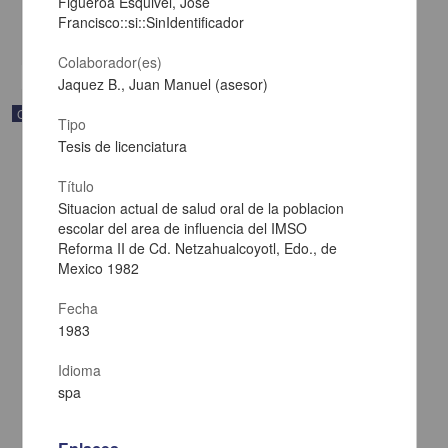
Figueroa Esquivel, José
Multidisciplina
Francisco::si::SinIdentificador
share
Colaborador(es)
Jaquez B., Juan Manuel (asesor)
Correspondencia postal
Tipo
Tesis de licenciatura
Título
Situacion actual de salud oral de la poblacion
escolar del area de influencia del IMSO
Reforma II de Cd. Netzahualcoyotl, Edo., de
Mexico 1982
Fecha
1983
Idioma
spa
Carta de Francisco Martínez Baca a Francisco I. Madero
felicitándolo por el triunfo de la causa
Martínez Baca, Francisco