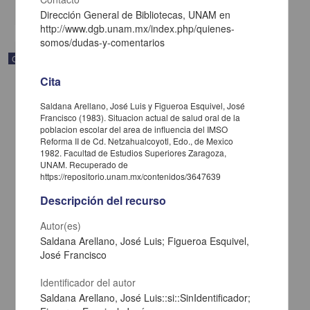
share
Dirección General de Bibliotecas, UNAM en
http://www.dgb.unam.mx/index.php/quienes-
somos/dudas-y-comentarios
Correspondencia postal
Cita
Saldana Arellano, José Luis y Figueroa Esquivel, José
Francisco (1983). Situacion actual de salud oral de la
poblacion escolar del area de influencia del IMSO
Reforma II de Cd. Netzahualcoyotl, Edo., de Mexico
1982. Facultad de Estudios Superiores Zaragoza,
UNAM. Recuperado de
https://repositorio.unam.mx/contenidos/3647639
Descripción del recurso
Autor(es)
Saldana Arellano, José Luis; Figueroa Esquivel,
José Francisco
Carta de José María Maytorena a Francisco I. Madero en la que
informa se irá a la costa por prescripción médica
Identificador del autor
Maytorena, José María
Saldana Arellano, José Luis::si::SinIdentificador;
[sin fecha]