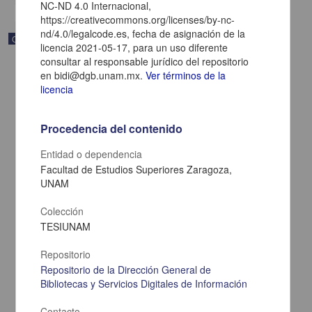
NC-ND 4.0 Internacional,
https://creativecommons.org/licenses/by-nc-
nd/4.0/legalcode.es, fecha de asignación de la
Correspondencia postal
licencia 2021-05-17, para un uso diferente
consultar al responsable jurídico del repositorio
en bidi@dgb.unam.mx.
Ver términos de la
licencia
Procedencia del contenido
Entidad o dependencia
Facultad de Estudios Superiores Zaragoza,
UNAM
Colección
TESIUNAM
Carta de Zeferino Pérez, el general Antonio Rábago se encuentra
Repositorio
en la ranchería de Samalayuca
Repositorio de la Dirección General de
Pérez, Zeferino
[sin fecha]
Bibliotecas y Servicios Digitales de Información
Multidisciplina
Contacto