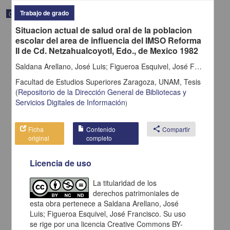
Trabajo de grado
Correspondencia postal
Situacion actual de salud oral de la poblacion
escolar del area de influencia del IMSO Reforma
II de Cd. Netzahualcoyotl, Edo., de Mexico 1982
Saldana Arellano, José Luis; Figueroa Esquivel, José Francisco
Facultad de Estudios Superiores Zaragoza, UNAM,
Tesis
(
Repositorio de la Dirección General de Bibliotecas y
Servicios Digitales de Información
)
Ficha
Contenido
share
Compartir
original
completo
Licencia de uso
Carta de H. C. Pitman a Francisco I. Madero en la que le solicita
una fotografía
La titularidad de los
Pitman, H. C.
derechos patrimoniales de
[sin fecha]
Multidisciplina
esta obra pertenece a Saldana Arellano, José
Luis; Figueroa Esquivel, José Francisco. Su uso
share
se rige por una licencia Creative Commons BY-