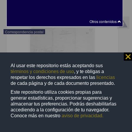
share
Otros contenidos
Correspondencia postal
⨯
Al usar este repositorio estás aceptando sus
términos y condiciones de uso
, y te obligas a
respetar los derechos expresados en las
licencias
de cada página y de cada documento presentado.
Este repositorio utiliza cookies propias para
generar estadísticas, proporcionar sugerencias y
almacenar tus preferencias. Podrás deshabilitarlas
accediendo a la configuración de tu navegador.
Conoce más en nuestro
aviso de privacidad.
Recomienda José Lopp a Jesús Duarte
Lopp, José
[sin fecha]