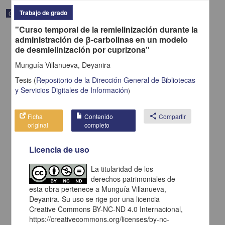
Trabajo de grado
Correspondencia postal
"Curso temporal de la remielinización durante la
administración de β-carbolinas en un modelo
de desmielinización por cuprizona"
Munguía Villanueva, Deyanira
Tesis
(
Repositorio de la Dirección General de Bibliotecas
y Servicios Digitales de Información
)
Ficha
Contenido
share
Compartir
original
completo
Licencia de uso
Carta de H. C. Pitman a Francisco I. Madero en la que le solicita
La titularidad de los
una fotografía
derechos patrimoniales de
Pitman, H. C.
esta obra pertenece a Munguía Villanueva,
[sin fecha]
Multidisciplina
Deyanira. Su uso se rige por una licencia
Creative Commons BY-NC-ND 4.0 Internacional,
share
https://creativecommons.org/licenses/by-nc-