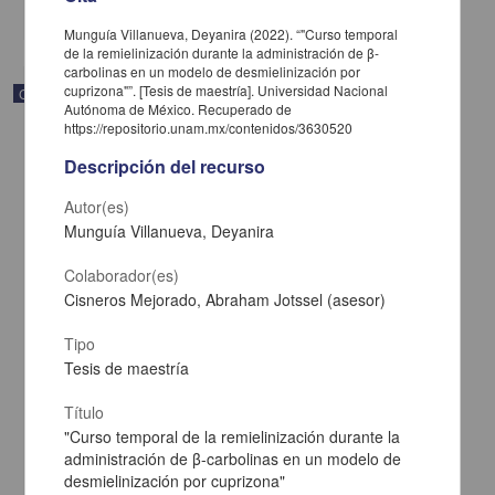
share
Munguía Villanueva, Deyanira (2022). “"Curso temporal
de la remielinización durante la administración de β-
carbolinas en un modelo de desmielinización por
cuprizona"”. [Tesis de maestría]. Universidad Nacional
Correspondencia postal
Autónoma de México. Recuperado de
https://repositorio.unam.mx/contenidos/3630520
Descripción del recurso
Autor(es)
Munguía Villanueva, Deyanira
Colaborador(es)
Cisneros Mejorado, Abraham Jotssel (asesor)
Tipo
Tesis de maestría
Título
Carta de José María Maytorena a Francisco I. Madero en la que
"Curso temporal de la remielinización durante la
informa se irá a la costa por prescripción médica
administración de β-carbolinas en un modelo de
Maytorena, José María
[sin fecha]
desmielinización por cuprizona"